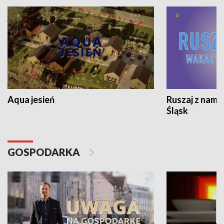
Aqua jesień
Ruszaj z nami
Śląsk
GOSPODARKA