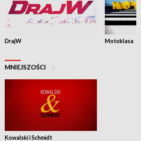
DrajW
Motoklasa
MNIEJSZOŚCI
Kowalski i Schmidt