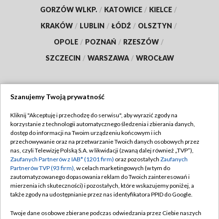
GORZÓW WLKP.
/
KATOWICE
/
KIELCE
/
KRAKÓW
/
LUBLIN
/
ŁÓDŹ
/
OLSZTYN
/
OPOLE
/
POZNAŃ
/
RZESZÓW
/
SZCZECIN
/
WARSZAWA
/
WROCŁAW
Szanujemy Twoją prywatność
Dołącz do nas:
Kliknij "Akceptuję i przechodzę do serwisu", aby wyrazić zgody na
korzystanie z technologii automatycznego śledzenia i zbierania danych,
TVP
dostęp do informacji na Twoim urządzeniu końcowym i ich
Abonament TVP
przechowywanie oraz na przetwarzanie Twoich danych osobowych przez
Regulamin TVP
nas, czyli Telewizję Polską S.A. w likwidacji (zwaną dalej również „TVP”),
Emisja w TVP
Polityka prywatności
Zaufanych Partnerów z IAB* (1201 firm)
oraz pozostałych
Zaufanych
Partnerów TVP (93 firm)
, w celach marketingowych (w tym do
Centrum informacji TVP
Moje zgody
zautomatyzowanego dopasowania reklam do Twoich zainteresowań i
mierzenia ich skuteczności) i pozostałych, które wskazujemy poniżej, a
Naziemna Telewizja Cyfrowa
Pomoc
także zgody na udostępnianie przez nas identyfikatora PPID do Google.
Sklep TVP
Biuro reklamy
Twoje dane osobowe zbierane podczas odwiedzania przez Ciebie naszych