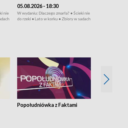
05.08.2026 - 18:30
04.08.2026 - 
i nie
W wydaniu: Dlaczego zmarła? ● Ścieki nie
W wydaniu: Nożo
sadach
do rzeki ● Lato w korku ● Zbiory w sadach
Zarzuty dla Norb
● Senior za kółkiem ● Złoto dla...
obwodnicy ● Mili
cierpiwych ● Mrożonki dla zwierząt
Oddział jak nowy
● Inkubator w og
pacjent ● Trzeba
Popołudniówka z Faktami
Z Unią na Ty