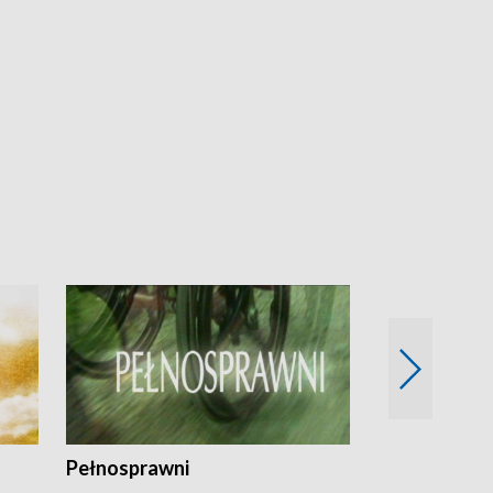
Pełnosprawni
Bezpieczny 