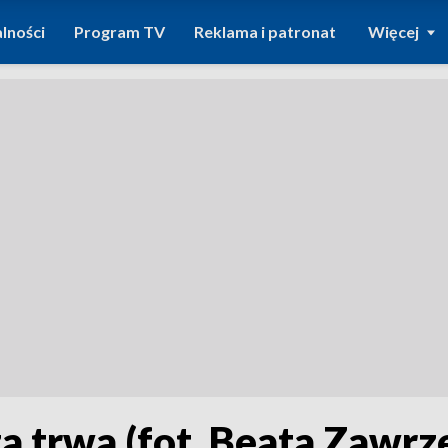
lności
Program TV
Reklama i patronat
Więcej
 trwa (fot. Beata Zawrz