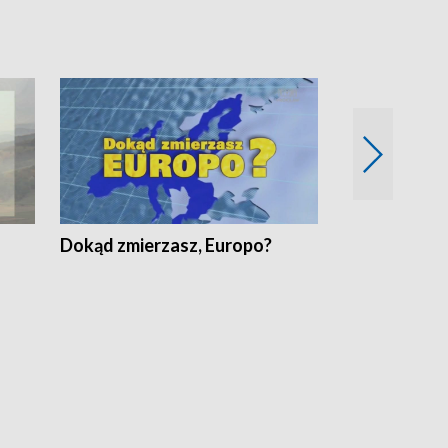
Dokąd zmierzasz, Europo?
Fakty Komen