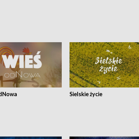
odNowa
Sielskie życie