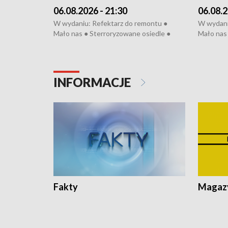
06.08.2026 - 21:30
06.08.2
W wydaniu: Refektarz do remontu ●
W wydani
Mało nas ● Sterroryzowane osiedle ●
Mało nas 
Fatalny remont ● Kosztowna ptasia grypa
Sterrory
● Nowa Ruska ● Pociągiem na lotnisko ●
ptasia gr
Koniec upałów ● Kraksa na Tour de
Nowa Rus
Pologne
Koniec u
INFORMACJE
Fakty
Magazy