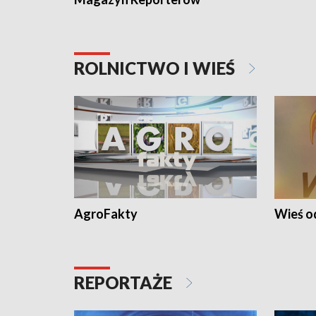
ROLNICTWO I WIEŚ
AgroFakty
Wieś 
REPORTAŻE