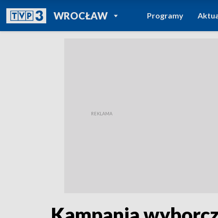
POWRÓT DO
WROCŁAW
Programy
Aktua
TVP REGIONY
Kampania wyborcza