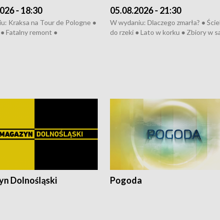
026 - 18:30
05.08.2026 - 21:30
u: Kraksa na Tour de Pologne ●
W wydaniu: Dlaczego zmarła? ● Ściek
● Fatalny remont ●
do rzeki ● Lato w korku ● Zbiory w 
zowane osiedle ● Kosztowna
● Senior za kółkiem ● Złoto dla...
ypa ● Pociągiem na lotnisko ●
cierpiwych ● Mrożonki dla zwierząt
ka ● Refektarz do remontu ●
pałów
n Dolnośląski
Pogoda