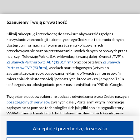
Szanujemy Twoją prywatność
Dołącz do nas:
Kliknij "Akceptuję i przechodzę do serwisu", aby wyrazić zgody na
korzystanie z technologii automatycznego śledzenia i zbierania danych,
TVP
dostęp do informacji na Twoim urządzeniu końcowym i ich
Abonament TVP
przechowywanie oraz na przetwarzanie Twoich danych osobowych przez
Regulamin TVP
nas, czyli Telewizję Polską S.A. w likwidacji (zwaną dalej również „TVP”),
Emisja w TVP
Polityka prywatności
Zaufanych Partnerów z IAB* (1201 firm)
oraz pozostałych
Zaufanych
Partnerów TVP (93 firm)
, w celach marketingowych (w tym do
Centrum informacji TVP
Moje zgody
zautomatyzowanego dopasowania reklam do Twoich zainteresowań i
mierzenia ich skuteczności) i pozostałych, które wskazujemy poniżej, a
Naziemna Telewizja Cyfrowa
Pomoc
także zgody na udostępnianie przez nas identyfikatora PPID do Google.
Sklep TVP
Biuro reklamy
Twoje dane osobowe zbierane podczas odwiedzania przez Ciebie naszych
Rada Programowa
Kontakt
poszczególnych serwisów
zwanych dalej „Portalem”, w tym informacje
zapisywane za pomocą technologii takich jak: pliki cookie, sygnalizatory
System NOS
WWW lub innych podobnych technologii umożliwiających świadczenie
dopasowanych i bezpiecznych usług, personalizację treści oraz reklam,
Informacje o nadawcy
Kanały
udostępnianie funkcji mediów społecznościowych oraz analizowanie
Akceptuję i przechodzę do serwisu
ruchu w Internecie.
Program dla prasy
©2026 Telewizja Polska S.A. w likwidacji