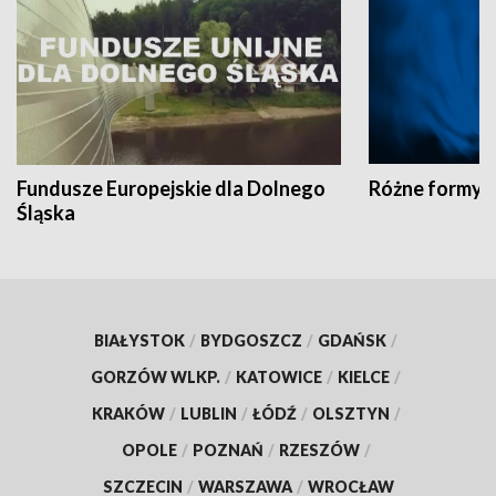
Fundusze Europejskie dla Dolnego
Różne formy t
Śląska
BIAŁYSTOK
/
BYDGOSZCZ
/
GDAŃSK
/
GORZÓW WLKP.
/
KATOWICE
/
KIELCE
/
KRAKÓW
/
LUBLIN
/
ŁÓDŹ
/
OLSZTYN
/
OPOLE
/
POZNAŃ
/
RZESZÓW
/
SZCZECIN
/
WARSZAWA
/
WROCŁAW