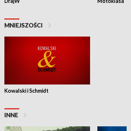
DrajW
Motoklasa
MNIEJSZOŚCI
Kowalski i Schmidt
INNE