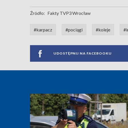
Źródło:
Fakty TVP3 Wrocław
#karpacz
#pociągi
#koleje
#i
UDOSTĘPNIJ NA FACEBOOKU