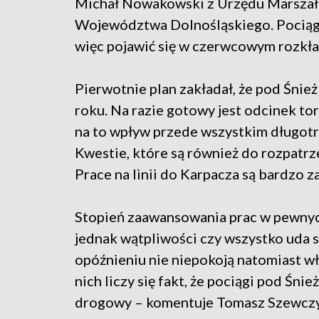
Michał Nowakowski z Urzędu Marsza
Województwa Dolnośląskiego. Pociąg
więc pojawić się w czerwcowym rozkła
Pierwotnie plan zakładał, że pod Śni
roku. Na razie gotowy jest odcinek to
na to wpływ przede wszystkim długot
Kwestie, które są również do rozpatr
Prace na linii do Karpacza są bardz
Stopień zaawansowania prac w pewnyc
jednak wątpliwości czy wszystko uda s
opóźnieniu nie niepokoją natomiast wł
nich liczy się fakt, że pociągi pod Śn
drogowy – komentuje Tomasz Szewczyk