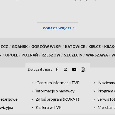
ntami historii
ZOBACZ WIĘCEJ
SZCZ
/
GDAŃSK
/
GORZÓW WLKP.
/
KATOWICE
/
KIELCE
/
KRA
N
/
OPOLE
/
POZNAŃ
/
RZESZÓW
/
SZCZECIN
/
WARSZAWA
/
W
Dołącz do nas:
Centrum informacji TVP
Naziemna
Informacje o nadawcy
Program d
zetargowe
Zgłoś program (ROPAT)
Serwis fo
wizyjna
Kariera w TVP
Merchandi