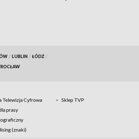
wprowadziło objazdy
KÓW
/
LUBLIN
/
ŁÓDŹ
/
ROCŁAW
 Telewizja Cyfrowa
Sklep TVP
la prasy
tograficzny
sing (znaki)