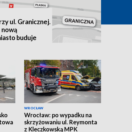
zy ul. Granicznej.
 nową
miasto buduje
WROCŁAW
sko
Wrocław: po wypadku na
otowa
skrzyżowaniu ul. Reymonta
z Kleczkowską MPK