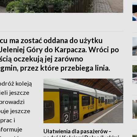
wcu ma zostać oddana do użytku
 Jeleniej Góry do Karpacza. Wróci po
ością oczekują jej zarówno
gmin, przez które przebiega linia.
odróż koleją
eli jeszcze
 prowadzi
buje jeszcze
prac i
informuje
Ułatwienia dla pasażerów –