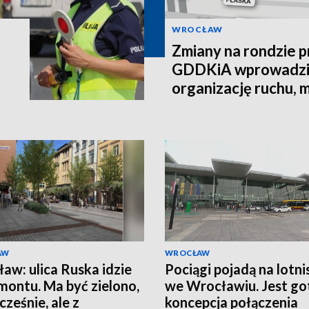
WROCŁAW
Zmiany na rondzie pr
GDDKiA wprowadzi
organizację ruchu, 
łącznik
AW
WROCŁAW
aw: ulica Ruska idzie
Pociągi pojadą na lotni
montu. Ma być zielono,
we Wrocławiu. Jest g
ześnie, ale z
koncepcja połączenia