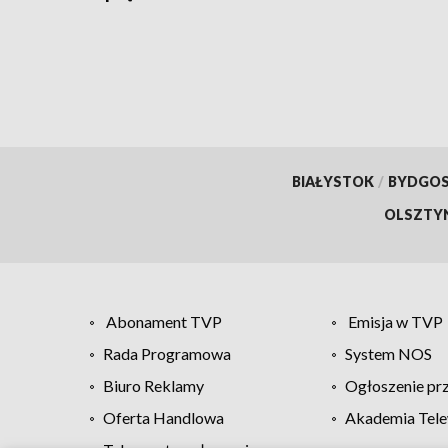
odcinkach linii kolejowych
eleme
BIAŁYSTOK
/
BYDGO
OLSZTY
Abonament TVP
Emisja w TVP
Rada Programowa
System NOS
Biuro Reklamy
Ogłoszenie pr
Oferta Handlowa
Akademia Tele