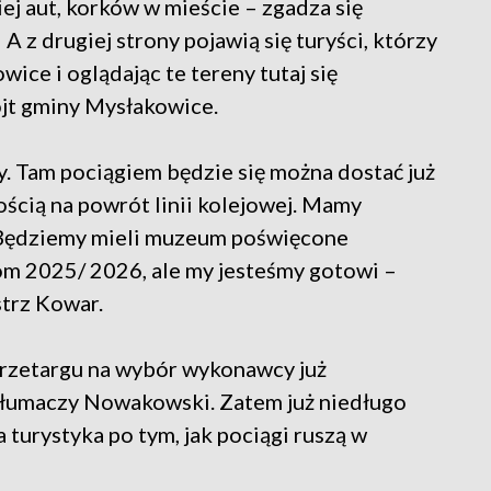
j aut, korków w mieście – zgadza się
A z drugiej strony pojawią się turyści, którzy
ice i oglądając te tereny tutaj się
jt gminy Mysłakowice.
. Tam pociągiem będzie się można dostać już
ścią na powrót linii kolejowej. Mamy
 Będziemy mieli muzeum poświęcone
łom 2025/ 2026, ale my jesteśmy gotowi –
strz Kowar.
przetargu na wybór wykonawcy już
 tłumaczy Nowakowski. Zatem już niedługo
a turystyka po tym, jak pociągi ruszą w