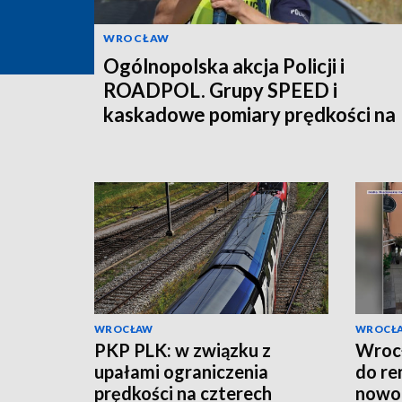
WROCŁAW
Ogólnopolska akcja Policji i
ROADPOL. Grupy SPEED i
kaskadowe pomiary prędkości na
polskich drogach
WROCŁAW
WROCŁ
PKP PLK: w związku z
Wrocł
upałami ograniczenia
do re
prędkości na czterech
nowoc