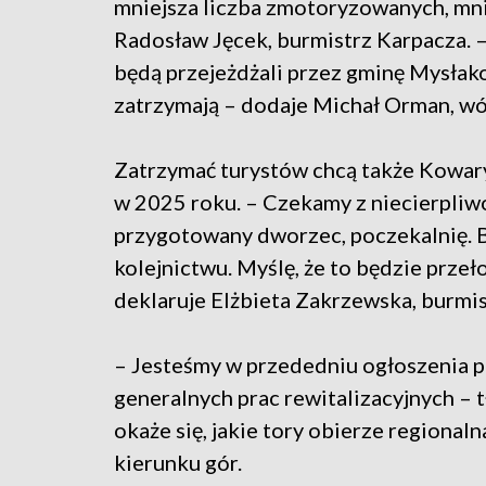
mniejsza liczba zmotoryzowanych, mnie
Radosław Jęcek, burmistrz Karpacza. – 
będą przejeżdżali przez gminę Mysłakow
zatrzymają – dodaje Michał Orman, wó
Zatrzymać turystów chcą także Kowary
w 2025 roku. – Czekamy z niecierpliwo
przygotowany dworzec, poczekalnię.
kolejnictwu. Myślę, że to będzie prze
deklaruje Elżbieta Zakrzewska, burmi
– Jesteśmy w przededniu ogłoszenia 
generalnych prac rewitalizacyjnych –
okaże się, jakie tory obierze regionaln
kierunku gór.