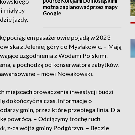
podróż Kolejami Dolnośląskimi
łkowskiego
można zaplanować przez mapy
i miałyby
Google
dzie jazdy.
eżkę pociągiem pasażerowie pojadą w 2023
rowiska z Jeleniej góry do Mysłakowic. – Mają
rwające uzgodnienia z Wodami Polskimi.
zenia, a pochodzą od konserwatora zabytków.
o zaawansowane – mówi Nowakowski.
h miejscach prowadzenia inwestycji budzi
ię dokończyć na czas. Informacje o
odarzy gmin, przez które przebiega linia. Dla
ieżkę powrócą. – Odciążymy trochę ruch
, z-ca wójta gminy Podgórzyn. – Będzie