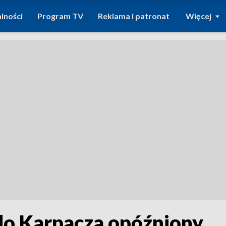
lności
Program TV
Reklama i patronat
Więcej
o Karpacza opóźniony