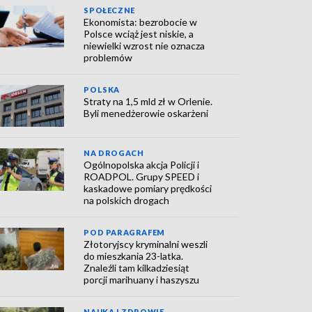
SPOŁECZNE
Ekonomista: bezrobocie w
Polsce wciąż jest niskie, a
niewielki wzrost nie oznacza
problemów
POLSKA
Straty na 1,5 mld zł w Orlenie.
Byli menedżerowie oskarżeni
NA DROGACH
Ogólnopolska akcja Policji i
ROADPOL. Grupy SPEED i
kaskadowe pomiary prędkości
na polskich drogach
POD PARAGRAFEM
Złotoryjscy kryminalni weszli
do mieszkania 23-latka.
Znaleźli tam kilkadziesiąt
porcji marihuany i haszyszu
NAUKA I ZDROWIE