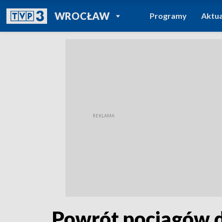
POWRÓT DO
WROCŁAW
Programy
Aktua
TVP REGIONY
Powrót pociągów d