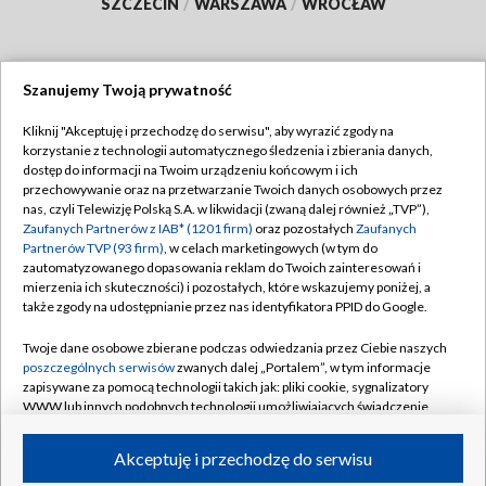
SZCZECIN
/
WARSZAWA
/
WROCŁAW
Szanujemy Twoją prywatność
Dołącz do nas:
Kliknij "Akceptuję i przechodzę do serwisu", aby wyrazić zgody na
korzystanie z technologii automatycznego śledzenia i zbierania danych,
TVP
dostęp do informacji na Twoim urządzeniu końcowym i ich
Abonament TVP
przechowywanie oraz na przetwarzanie Twoich danych osobowych przez
Regulamin TVP
nas, czyli Telewizję Polską S.A. w likwidacji (zwaną dalej również „TVP”),
Emisja w TVP
Polityka prywatności
Zaufanych Partnerów z IAB* (1201 firm)
oraz pozostałych
Zaufanych
Partnerów TVP (93 firm)
, w celach marketingowych (w tym do
Centrum informacji TVP
Moje zgody
zautomatyzowanego dopasowania reklam do Twoich zainteresowań i
mierzenia ich skuteczności) i pozostałych, które wskazujemy poniżej, a
Naziemna Telewizja Cyfrowa
Pomoc
także zgody na udostępnianie przez nas identyfikatora PPID do Google.
Sklep TVP
Biuro reklamy
Twoje dane osobowe zbierane podczas odwiedzania przez Ciebie naszych
Rada Programowa
Kontakt
poszczególnych serwisów
zwanych dalej „Portalem”, w tym informacje
zapisywane za pomocą technologii takich jak: pliki cookie, sygnalizatory
System NOS
WWW lub innych podobnych technologii umożliwiających świadczenie
dopasowanych i bezpiecznych usług, personalizację treści oraz reklam,
Informacje o nadawcy
Kanały
udostępnianie funkcji mediów społecznościowych oraz analizowanie
Akceptuję i przechodzę do serwisu
ruchu w Internecie.
Program dla prasy