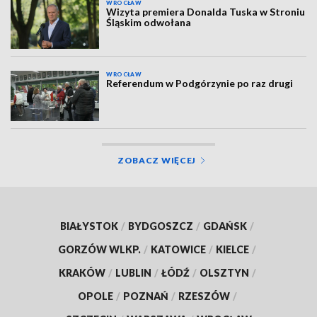
WROCŁAW
Wizyta premiera Donalda Tuska w Stroniu
Śląskim odwołana
WROCŁAW
Referendum w Podgórzynie po raz drugi
ZOBACZ WIĘCEJ
BIAŁYSTOK
/
BYDGOSZCZ
/
GDAŃSK
/
GORZÓW WLKP.
/
KATOWICE
/
KIELCE
/
KRAKÓW
/
LUBLIN
/
ŁÓDŹ
/
OLSZTYN
/
OPOLE
/
POZNAŃ
/
RZESZÓW
/