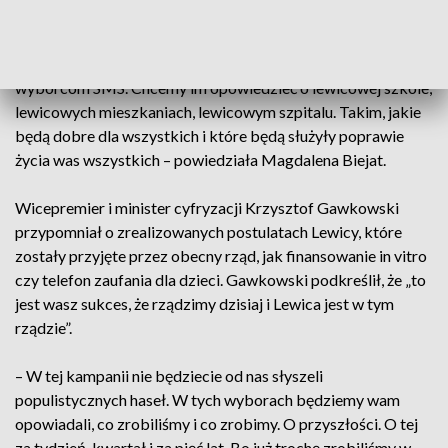
inwestycje. Stać nas na to, żeby poprawiać codzienną jakość
życia milionów Polek i Polaków. A najbliżej mieszkańców i
mieszkanek Polski są właśnie samorządy. Dzisiaj wysyłamy
wyborcom SMS. Chcemy im opowiedzieć o lewicowej szkole,
lewicowych mieszkaniach, lewicowym szpitalu. Takim, jakie
będą dobre dla wszystkich i które będą służyły poprawie
życia was wszystkich – powiedziała Magdalena Biejat.
Wicepremier i minister cyfryzacji Krzysztof Gawkowski
przypomniał o zrealizowanych postulatach Lewicy, które
zostały przyjęte przez obecny rząd, jak finansowanie in vitro
czy telefon zaufania dla dzieci. Gawkowski podkreślił, że „to
jest wasz sukces, że rządzimy dzisiaj i Lewica jest w tym
rządzie”.
– W tej kampanii nie będziecie od nas słyszeli
populistycznych haseł. W tych wyborach będziemy wam
opowiadali, co zrobiliśmy i co zrobimy. O przyszłości. O tej
za tydzień, kwartał i za pięć lat. Bo już trochę zrobiliśmy w