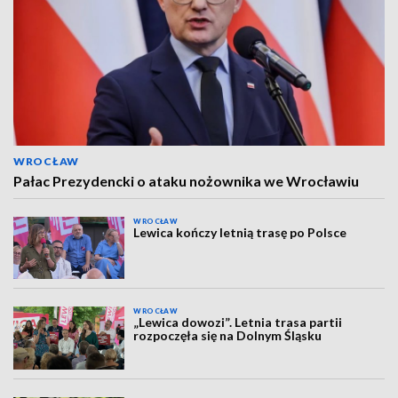
WROCŁAW
Pałac Prezydencki o ataku nożownika we Wrocławiu
WROCŁAW
Lewica kończy letnią trasę po Polsce
WROCŁAW
„Lewica dowozi”. Letnia trasa partii
rozpoczęła się na Dolnym Śląsku