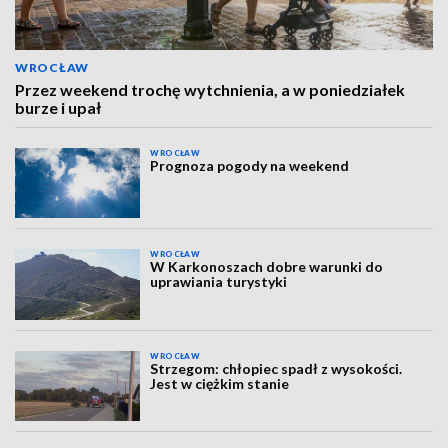
WROCŁAW
Przez weekend trochę wytchnienia, a w poniedziałek
burze i upał
WROCŁAW
Prognoza pogody na weekend
WROCŁAW
W Karkonoszach dobre warunki do
uprawiania turystyki
WROCŁAW
Strzegom: chłopiec spadł z wysokości.
Jest w ciężkim stanie