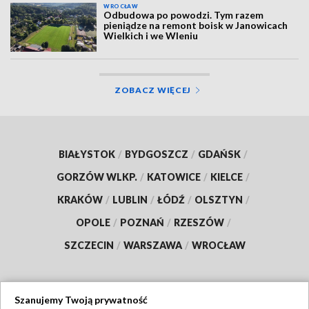
WROCŁAW
Odbudowa po powodzi. Tym razem
pieniądze na remont boisk w Janowicach
Wielkich i we Wleniu
ZOBACZ WIĘCEJ
BIAŁYSTOK
/
BYDGOSZCZ
/
GDAŃSK
/
GORZÓW WLKP.
/
KATOWICE
/
KIELCE
/
KRAKÓW
/
LUBLIN
/
ŁÓDŹ
/
OLSZTYN
/
OPOLE
/
POZNAŃ
/
RZESZÓW
/
SZCZECIN
/
WARSZAWA
/
WROCŁAW
Szanujemy Twoją prywatność