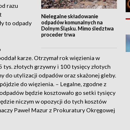
od razu
t
Nielegalne składowanie
odpadów komunalnych na
yły to odpady
Dolnym Śląsku. Mimo śledztwa
proceder trwa
o
oddał karze. Otrzymał rok więzienia w
5 tys. złotych grzywny i 100 tysięcy złotych
y do utylizacji odpadów oraz skażonej gleby.
 pójdzie do więzienia. – Legalne, zgodne z
odpadów będzie kosztowało go setki tysięcy
 będzie niczym w opozycji do tych kosztów
łumaczy Paweł Mazur z Prokuratury Okręgowej