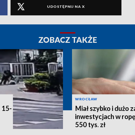
UDOSTĘPNIJ NA X
ZOBACZ TAKŻE
WROCŁAW
 15-
Miał szybko i dużo z
inwestycjach w ropę.
550 tys. zł