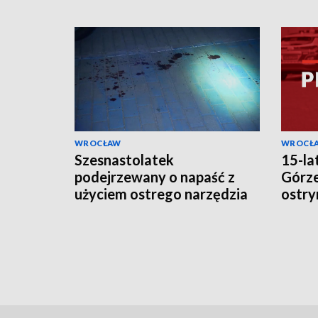
WROCŁAW
WROCŁ
Szesnastolatek
15-la
podejrzewany o napaść z
Górze
użyciem ostrego narzędzia
ostry
na piętnastolatka