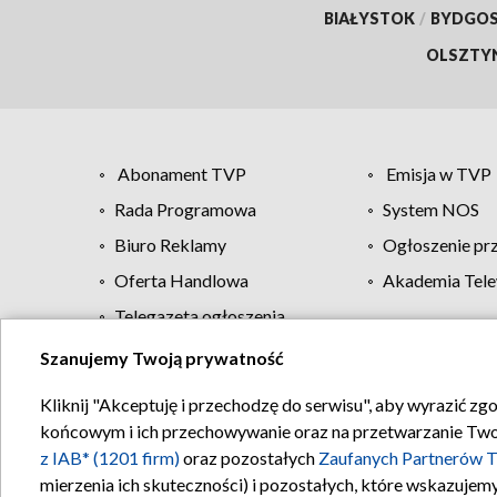
BIAŁYSTOK
/
BYDGO
OLSZTY
Abonament TVP
Emisja w TVP
Rada Programowa
System NOS
Biuro Reklamy
Ogłoszenie pr
Oferta Handlowa
Akademia Tele
Telegazeta ogłoszenia
Szanujemy Twoją prywatność
Regulamin TVP
Kliknij "Akceptuję i przechodzę do serwisu", aby wyrazić zg
końcowym i ich przechowywanie oraz na przetwarzanie Twoich
z IAB* (1201 firm)
oraz pozostałych
Zaufanych Partnerów T
mierzenia ich skuteczności) i pozostałych, które wskazujemy