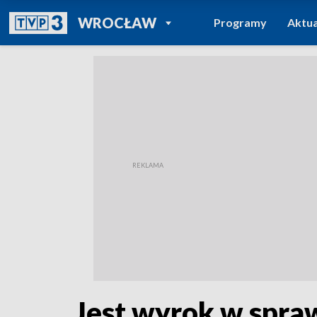
POWRÓT DO
WROCŁAW
Programy
Aktua
TVP REGIONY
Jest wyrok w spra