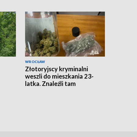
WROCŁAW
Złotoryjscy kryminalni
weszli do mieszkania 23-
latka. Znaleźli tam
kilkadziesiąt porcji
marihuany i haszyszu