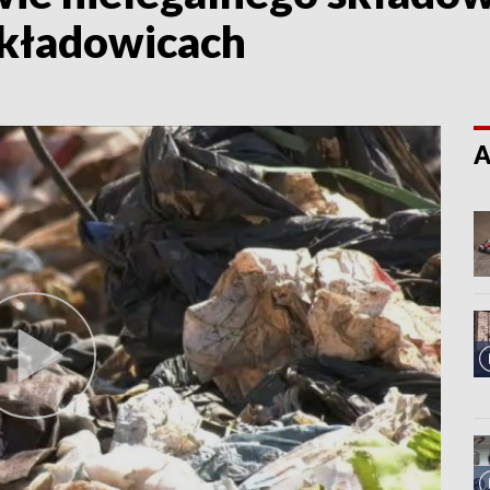
Składowicach
A