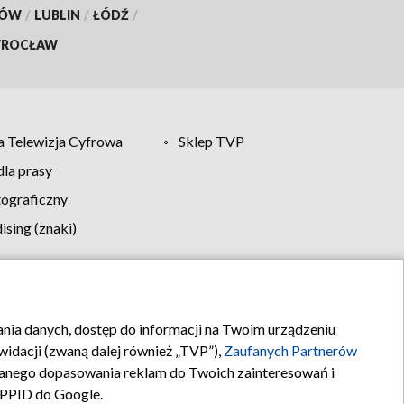
KÓW
/
LUBLIN
/
ŁÓDŹ
/
ROCŁAW
 Telewizja Cyfrowa
Sklep TVP
la prasy
tograficzny
sing (znaki)
klamy
Kontakt
rania danych, dostęp do informacji na Twoim urządzeniu
idacji (zwaną dalej również „TVP”),
Zaufanych Partnerów
anego dopasowania reklam do Twoich zainteresowań i
a PPID do Google.