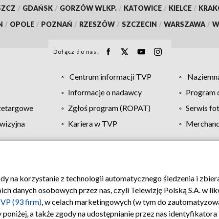
SZCZ
/
GDAŃSK
/
GORZÓW WLKP.
/
KATOWICE
/
KIELCE
/
KRA
N
/
OPOLE
/
POZNAŃ
/
RZESZÓW
/
SZCZECIN
/
WARSZAWA
/
W
Dołącz do nas:
Centrum informacji TVP
Naziemna
Informacje o nadawcy
Program d
zetargowe
Zgłoś program (ROPAT)
Serwis fo
wizyjna
Kariera w TVP
Merchandi
Polityka prywatności
Moje zgody
Pomoc
Biuro re
ody na korzystanie z technologii automatycznego śledzenia i zbie
 danych osobowych przez nas, czyli Telewizję Polską S.A. w likw
VP (93 firm)
, w celach marketingowych (w tym do zautomatyzow
 poniżej, a także zgody na udostępnianie przez nas identyfikator