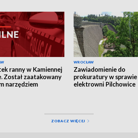
AW
WROCŁAW
tek ranny w Kamiennej
Zawiadomienie do
. Został zaatakowany
prokuratury w sprawie
m narzędziem
elektrowni Pilchowice
ZOBACZ WIĘCEJ