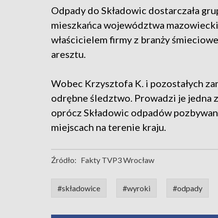
Odpady do Składowic dostarczała gru
mieszkańca województwa mazowieckie
właścicielem firmy z branży śmieciowej
aresztu.
Wobec Krzysztofa K. i pozostałych za
odrębne śledztwo. Prowadzi je jedna 
oprócz Składowic odpadów pozbywano s
miejscach na terenie kraju.
Źródło:
Fakty TVP3 Wrocław
#składowice
#wyroki
#odpady