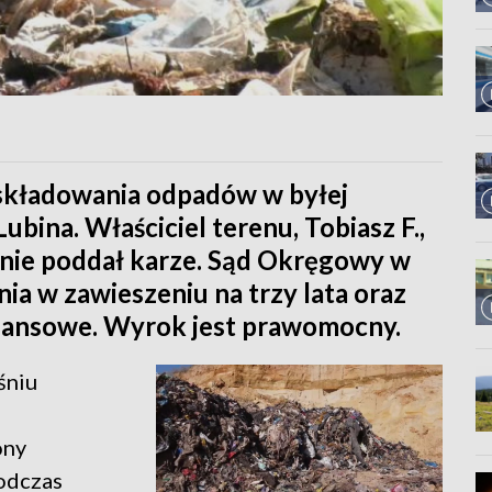
 składowania odpadów w byłej
bina. Właściciel terenu, Tobiasz F.,
lnie poddał karze. Sąd Okręgowy w
nia w zawieszeniu na trzy lata oraz
nansowe. Wyrok jest prawomocny.
śniu
ony
odczas