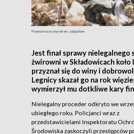
Prawomocny wyrok ws. odpadów
Jest finał sprawy nielegalnego
żwirowni w Składowicach koło Lu
przyznał się do winy i dobrowo
Legnicy skazał go na rok więzie
wymierzył mu dotkliwe kary fi
Nielegalny proceder odkryto we wrze
ubiegłego roku. Policjanci wraz z
przedstawicielami Inspektoratu Ochr
Środowiska zaskoczyli przestępców p