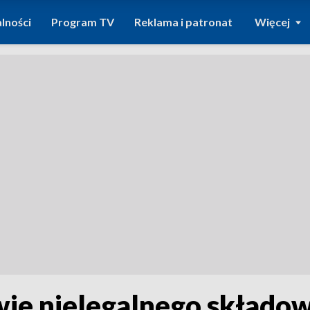
lności
Program TV
Reklama i patronat
Więcej
wie nielegalnego skład