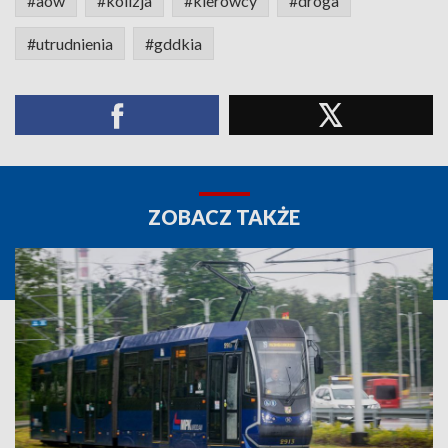
#aow
#kolizja
#kierowcy
#droga
#utrudnienia
#gddkia
ZOBACZ TAKŻE