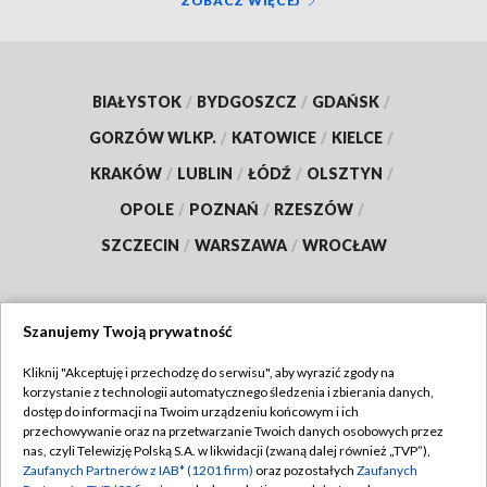
ZOBACZ WIĘCEJ
BIAŁYSTOK
/
BYDGOSZCZ
/
GDAŃSK
/
GORZÓW WLKP.
/
KATOWICE
/
KIELCE
/
KRAKÓW
/
LUBLIN
/
ŁÓDŹ
/
OLSZTYN
/
OPOLE
/
POZNAŃ
/
RZESZÓW
/
SZCZECIN
/
WARSZAWA
/
WROCŁAW
Szanujemy Twoją prywatność
Dołącz do nas:
Kliknij "Akceptuję i przechodzę do serwisu", aby wyrazić zgody na
korzystanie z technologii automatycznego śledzenia i zbierania danych,
TVP
dostęp do informacji na Twoim urządzeniu końcowym i ich
Abonament TVP
przechowywanie oraz na przetwarzanie Twoich danych osobowych przez
Regulamin TVP
nas, czyli Telewizję Polską S.A. w likwidacji (zwaną dalej również „TVP”),
Emisja w TVP
Polityka prywatności
Zaufanych Partnerów z IAB* (1201 firm)
oraz pozostałych
Zaufanych