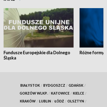
Fundusze Europejskie dla Dolnego
Różne formy t
Śląska
BIAŁYSTOK
/
BYDGOSZCZ
/
GDAŃSK
/
GORZÓW WLKP.
/
KATOWICE
/
KIELCE
/
KRAKÓW
/
LUBLIN
/
ŁÓDŹ
/
OLSZTYN
/