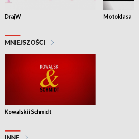
DrajW
Motoklasa
MNIEJSZOŚCI
Kowalski i Schmidt
INNE