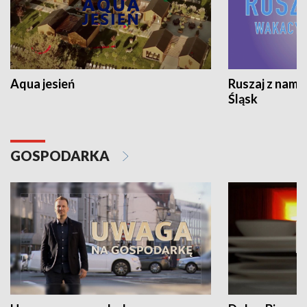
Aqua jesień
Ruszaj z nami
Śląsk
GOSPODARKA