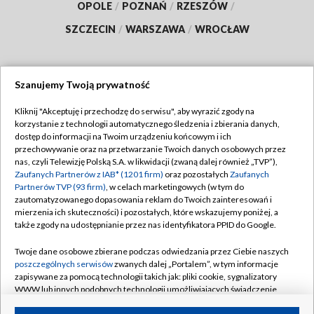
OPOLE
/
POZNAŃ
/
RZESZÓW
/
SZCZECIN
/
WARSZAWA
/
WROCŁAW
Szanujemy Twoją prywatność
Dołącz do nas:
Kliknij "Akceptuję i przechodzę do serwisu", aby wyrazić zgody na
korzystanie z technologii automatycznego śledzenia i zbierania danych,
TVP
dostęp do informacji na Twoim urządzeniu końcowym i ich
Abonament TVP
przechowywanie oraz na przetwarzanie Twoich danych osobowych przez
Regulamin TVP
nas, czyli Telewizję Polską S.A. w likwidacji (zwaną dalej również „TVP”),
Emisja w TVP
Polityka prywatności
Zaufanych Partnerów z IAB* (1201 firm)
oraz pozostałych
Zaufanych
Partnerów TVP (93 firm)
, w celach marketingowych (w tym do
Centrum informacji TVP
Moje zgody
zautomatyzowanego dopasowania reklam do Twoich zainteresowań i
mierzenia ich skuteczności) i pozostałych, które wskazujemy poniżej, a
Naziemna Telewizja Cyfrowa
Pomoc
także zgody na udostępnianie przez nas identyfikatora PPID do Google.
Sklep TVP
Biuro reklamy
Twoje dane osobowe zbierane podczas odwiedzania przez Ciebie naszych
Rada Programowa
Kontakt
poszczególnych serwisów
zwanych dalej „Portalem”, w tym informacje
zapisywane za pomocą technologii takich jak: pliki cookie, sygnalizatory
System NOS
WWW lub innych podobnych technologii umożliwiających świadczenie
dopasowanych i bezpiecznych usług, personalizację treści oraz reklam,
Informacje o nadawcy
Kanały