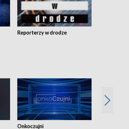
Reporterzy w drodze
Onkoczujni
Recepta na 