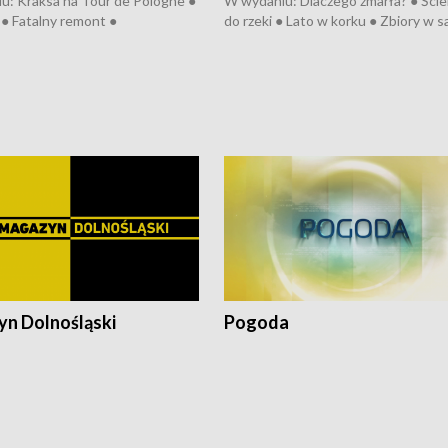
u: Kraksa na Tour de Pologne ●
W wydaniu: Dlaczego zmarła? ● Ściek
● Fatalny remont ●
do rzeki ● Lato w korku ● Zbiory w 
zowane osiedle ● Kosztowna
● Senior za kółkiem ● Złoto dla...
ypa ● Pociągiem na lotnisko ●
cierpiwych ● Mrożonki dla zwierząt
ka ● Refektarz do remontu ●
pałów
n Dolnośląski
Pogoda