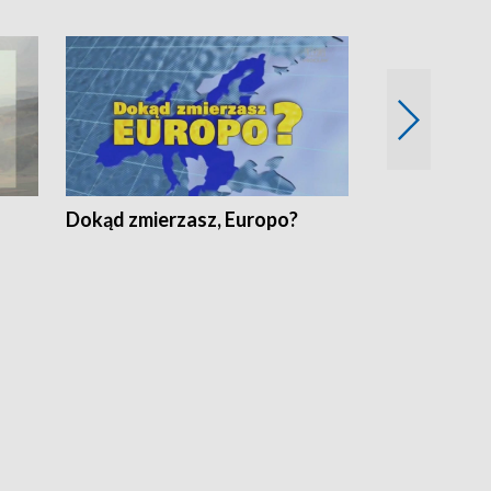
Dokąd zmierzasz, Europo?
Fakty Komen