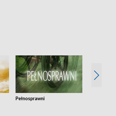
Pełnosprawni
Bezpieczny 