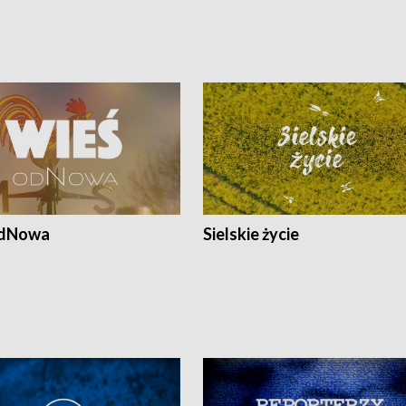
odNowa
Sielskie życie