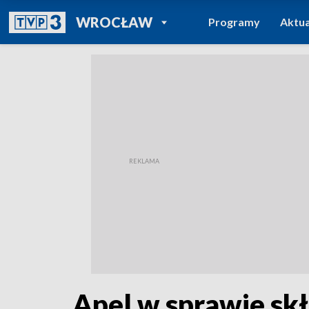
POWRÓT DO
WROCŁAW
Programy
Aktua
TVP REGIONY
Apel w sprawie s