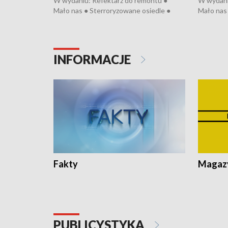
W wydaniu: Refektarz do remontu ●
W wydani
Mało nas ● Sterroryzowane osiedle ●
Mało nas 
Fatalny remont ● Kosztowna ptasia grypa
Sterrory
● Nowa Ruska ● Pociągiem na lotnisko ●
ptasia gr
Koniec upałów ● Kraksa na Tour de
Nowa Rus
Pologne
Koniec u
INFORMACJE
Fakty
Magazy
PUBLICYSTYKA