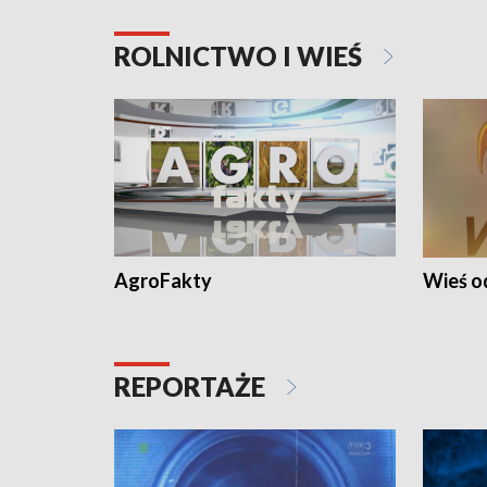
ROLNICTWO I WIEŚ
AgroFakty
Wieś 
REPORTAŻE