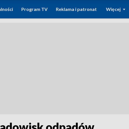
lności
Program TV
Reklama i patronat
Więcej
kładowisk odpadów