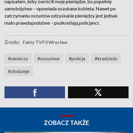
napisałam, żeby zwrócili moje pieniądze, bo popełnię
samobójstwo – opowiada oszukana kobieta. Nawet po
zatrzymaniu oszustów odzyskanie pieniędzy jest jednak
mało prawdopodobne – podkreślają policjanci.
Źródło:
Fakty TVP3 Wrocław
#seniorzy
#oszustwa
#policja
#kradzieże
#złodzieje
ZOBACZ TAKŻE