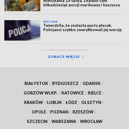
mieszkania 23-latka. Znaleźli tam
kilkadziesiąt porcji marihuany i haszyszu
WROCŁAW
Twierdziła, że znalazła pusty plecak.
Policjanci szybko zweryfikowali jej wersję
ZOBACZ WIĘCEJ
BIAŁYSTOK
/
BYDGOSZCZ
/
GDAŃSK
/
GORZÓW WLKP.
/
KATOWICE
/
KIELCE
/
KRAKÓW
/
LUBLIN
/
ŁÓDŹ
/
OLSZTYN
/
OPOLE
/
POZNAŃ
/
RZESZÓW
/
SZCZECIN
/
WARSZAWA
/
WROCŁAW