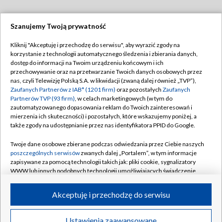
Szanujemy Twoją prywatność
Dołącz do nas:
Kliknij "Akceptuję i przechodzę do serwisu", aby wyrazić zgody na
korzystanie z technologii automatycznego śledzenia i zbierania danych,
TVP
dostęp do informacji na Twoim urządzeniu końcowym i ich
Abonament TVP
przechowywanie oraz na przetwarzanie Twoich danych osobowych przez
Regulamin TVP
nas, czyli Telewizję Polską S.A. w likwidacji (zwaną dalej również „TVP”),
Emisja w TVP
Polityka prywatności
Zaufanych Partnerów z IAB* (1201 firm)
oraz pozostałych
Zaufanych
Partnerów TVP (93 firm)
, w celach marketingowych (w tym do
Centrum informacji TVP
Moje zgody
zautomatyzowanego dopasowania reklam do Twoich zainteresowań i
mierzenia ich skuteczności) i pozostałych, które wskazujemy poniżej, a
Naziemna Telewizja Cyfrowa
Pomoc
także zgody na udostępnianie przez nas identyfikatora PPID do Google.
Sklep TVP
Biuro reklamy
Twoje dane osobowe zbierane podczas odwiedzania przez Ciebie naszych
Rada Programowa
Kontakt
poszczególnych serwisów
zwanych dalej „Portalem”, w tym informacje
zapisywane za pomocą technologii takich jak: pliki cookie, sygnalizatory
System NOS
WWW lub innych podobnych technologii umożliwiających świadczenie
dopasowanych i bezpiecznych usług, personalizację treści oraz reklam,
Informacje o nadawcy
Kanały
udostępnianie funkcji mediów społecznościowych oraz analizowanie
Akceptuję i przechodzę do serwisu
ruchu w Internecie.
Program dla prasy
©2026 Telewizja Polska S.A. w likwidacji
Biuro Reklamy
Twoje dane osobowe zbierane podczas odwiedzania przez Ciebie
Ustawienia zaawansowane