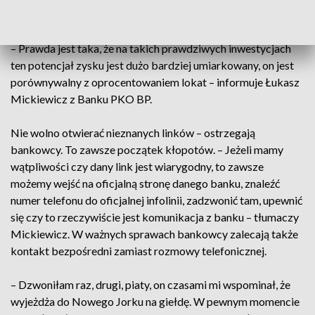
Sześćdziesięcioczterolatka straciła w sumie 100 tys. zł.
– Prawda jest taka, że na takich prawdziwych inwestycjach
ten potencjał zysku jest dużo bardziej umiarkowany, on jest
porównywalny z oprocentowaniem lokat – informuje Łukasz
Mickiewicz z Banku PKO BP.
Nie wolno otwierać nieznanych linków – ostrzegają
bankowcy. To zawsze początek kłopotów. – Jeżeli mamy
wątpliwości czy dany link jest wiarygodny, to zawsze
możemy wejść na oficjalną stronę danego banku, znaleźć
numer telefonu do oficjalnej infolinii, zadzwonić tam, upewnić
się czy to rzeczywiście jest komunikacja z banku – tłumaczy
Mickiewicz. W ważnych sprawach bankowcy zalecają także
kontakt bezpośredni zamiast rozmowy telefonicznej.
– Dzwoniłam raz, drugi, piaty, on czasami mi wspominał, że
wyjeżdża do Nowego Jorku na giełdę. W pewnym momencie