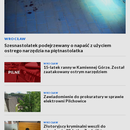
WROCŁAW
Szesnastolatek podejrzewany o napaść z użyciem
ostrego narzędzia na piętnastolatka
WROCŁAW
15-latek ranny w Kamiennej Górze. Został
zaatakowany ostrym narzędziem
WROCŁAW
Zawiadomienie do prokuratury w sprawie
elektrowni Pilchowice
WROCŁAW
Złotoryjscy kryminalni weszli do