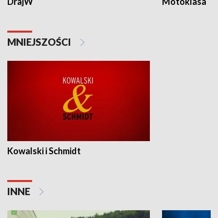
DrajW
Motoklasa
MNIEJSZOŚCI
Kowalski i Schmidt
INNE