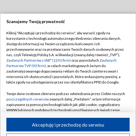
Szanujemy Twoją prywatność
Dołącz do nas:
Kliknij "Akceptuję i przechodzę do serwisu", aby wyrazić zgody na
korzystanie z technologii automatycznego śledzenia i zbierania danych,
TVP
dostęp do informacji na Twoim urządzeniu końcowym i ich
Abonament TVP
przechowywanie oraz na przetwarzanie Twoich danych osobowych przez
Regulamin TVP
nas, czyli Telewizję Polską S.A. w likwidacji (zwaną dalej również „TVP”),
Emisja w TVP
Polityka prywatności
Zaufanych Partnerów z IAB* (1201 firm)
oraz pozostałych
Zaufanych
Partnerów TVP (93 firm)
, w celach marketingowych (w tym do
Centrum informacji TVP
Moje zgody
zautomatyzowanego dopasowania reklam do Twoich zainteresowań i
mierzenia ich skuteczności) i pozostałych, które wskazujemy poniżej, a
Naziemna Telewizja Cyfrowa
Pomoc
także zgody na udostępnianie przez nas identyfikatora PPID do Google.
Sklep TVP
Biuro reklamy
Twoje dane osobowe zbierane podczas odwiedzania przez Ciebie naszych
Rada Programowa
Kontakt
poszczególnych serwisów
zwanych dalej „Portalem”, w tym informacje
zapisywane za pomocą technologii takich jak: pliki cookie, sygnalizatory
System NOS
WWW lub innych podobnych technologii umożliwiających świadczenie
dopasowanych i bezpiecznych usług, personalizację treści oraz reklam,
Informacje o nadawcy
Kanały
udostępnianie funkcji mediów społecznościowych oraz analizowanie
Akceptuję i przechodzę do serwisu
ruchu w Internecie.
Program dla prasy
©2026 Telewizja Polska S.A. w likwidacji