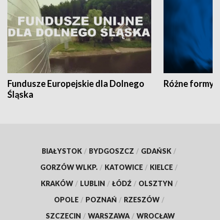
Fundusze Europejskie dla Dolnego
Różne formy t
Śląska
BIAŁYSTOK
/
BYDGOSZCZ
/
GDAŃSK
/
GORZÓW WLKP.
/
KATOWICE
/
KIELCE
/
KRAKÓW
/
LUBLIN
/
ŁÓDŹ
/
OLSZTYN
/
OPOLE
/
POZNAŃ
/
RZESZÓW
/
SZCZECIN
/
WARSZAWA
/
WROCŁAW