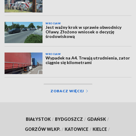
WROCŁAW
Jest ważny krok w sprawie obwodnicy
Oławy. Złożono wniosek o decyzję
środowiskową
WROCŁAW
Wypadek na A4. Trwają utrudnienia, zator
ciągnie się kilometrami
ZOBACZ WIĘCEJ
BIAŁYSTOK
/
BYDGOSZCZ
/
GDAŃSK
/
GORZÓW WLKP.
/
KATOWICE
/
KIELCE
/