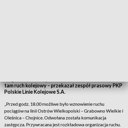
Przywrócono ruch pociągów (fot. TVP3 Wrocław)
Zakończyły się działania straży pożarnej, związane
z wypompowywaniem paliwa z wykolejonych
wagonów, na stacji Grabowno Wielkie. Wznowiono
tam ruch kolejowy – przekazał zespół prasowy PKP
Polskie Linie Kolejowe S.A.
„Przed godz. 18.00 możliwe było wznowienie ruchu
pociągów na linii Ostrów Wielkopolski – Grabowno Wielkie i
Oleśnica – Chojnice. Odwołana została komunikacja
zastępcza. Przywracana jest rozkładowa organizacja ruchu.