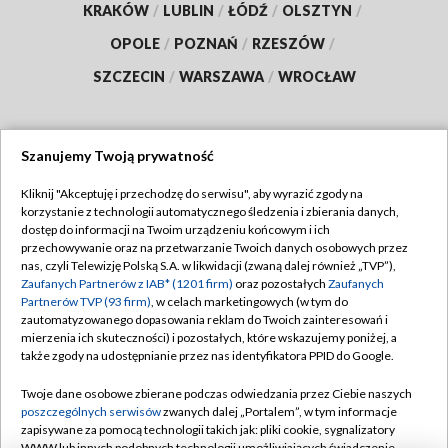
KRAKÓW
/
LUBLIN
/
ŁÓDŹ
/
OLSZTYN
/
OPOLE
/
POZNAŃ
/
RZESZÓW
/
SZCZECIN
/
WARSZAWA
/
WROCŁAW
Szanujemy Twoją prywatność
Dołącz do nas:
Kliknij "Akceptuję i przechodzę do serwisu", aby wyrazić zgody na
korzystanie z technologii automatycznego śledzenia i zbierania danych,
TVP
dostęp do informacji na Twoim urządzeniu końcowym i ich
Abonament TVP
przechowywanie oraz na przetwarzanie Twoich danych osobowych przez
Regulamin TVP
nas, czyli Telewizję Polską S.A. w likwidacji (zwaną dalej również „TVP”),
Emisja w TVP
Polityka prywatności
Zaufanych Partnerów z IAB* (1201 firm)
oraz pozostałych
Zaufanych
Partnerów TVP (93 firm)
, w celach marketingowych (w tym do
Centrum informacji TVP
Moje zgody
zautomatyzowanego dopasowania reklam do Twoich zainteresowań i
mierzenia ich skuteczności) i pozostałych, które wskazujemy poniżej, a
Naziemna Telewizja Cyfrowa
Pomoc
także zgody na udostępnianie przez nas identyfikatora PPID do Google.
Sklep TVP
Biuro reklamy
Twoje dane osobowe zbierane podczas odwiedzania przez Ciebie naszych
Rada Programowa
Kontakt
poszczególnych serwisów
zwanych dalej „Portalem”, w tym informacje
zapisywane za pomocą technologii takich jak: pliki cookie, sygnalizatory
System NOS
WWW lub innych podobnych technologii umożliwiających świadczenie