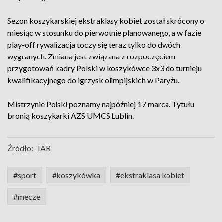
Sezon koszykarskiej ekstraklasy kobiet został skrócony o
miesiąc w stosunku do pierwotnie planowanego, a w fazie
play-off rywalizacja toczy się teraz tylko do dwóch
wygranych. Zmiana jest związana z rozpoczęciem
przygotowań kadry Polski w koszykówce 3x3 do turnieju
kwalifikacyjnego do igrzysk olimpijskich w Paryżu.
Mistrzynie Polski poznamy najpóźniej 17 marca. Tytułu
bronią koszykarki AZS UMCS Lublin.
Źródło:
IAR
#sport
#koszykówka
#ekstraklasa kobiet
#mecze