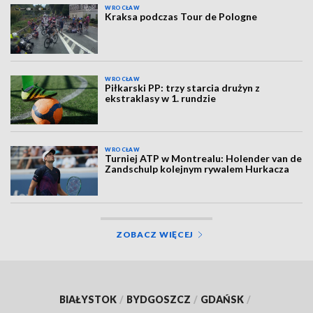
WROCŁAW
Kraksa podczas Tour de Pologne
WROCŁAW
Piłkarski PP: trzy starcia drużyn z
ekstraklasy w 1. rundzie
WROCŁAW
Turniej ATP w Montrealu: Holender van de
Zandschulp kolejnym rywalem Hurkacza
ZOBACZ WIĘCEJ
BIAŁYSTOK
/
BYDGOSZCZ
/
GDAŃSK
/