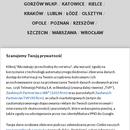
GORZÓW WLKP.
/
KATOWICE
/
KIELCE
/
KRAKÓW
/
LUBLIN
/
ŁÓDŹ
/
OLSZTYN
/
OPOLE
/
POZNAŃ
/
RZESZÓW
/
SZCZECIN
/
WARSZAWA
/
WROCŁAW
Szanujemy Twoją prywatność
Dołącz do nas:
Kliknij "Akceptuję i przechodzę do serwisu", aby wyrazić zgody na
korzystanie z technologii automatycznego śledzenia i zbierania danych,
TVP
dostęp do informacji na Twoim urządzeniu końcowym i ich
Abonament TVP
przechowywanie oraz na przetwarzanie Twoich danych osobowych przez
Regulamin TVP
nas, czyli Telewizję Polską S.A. w likwidacji (zwaną dalej również „TVP”),
Emisja w TVP
Polityka prywatności
Zaufanych Partnerów z IAB* (1201 firm)
oraz pozostałych
Zaufanych
Partnerów TVP (93 firm)
, w celach marketingowych (w tym do
Centrum informacji TVP
Moje zgody
zautomatyzowanego dopasowania reklam do Twoich zainteresowań i
mierzenia ich skuteczności) i pozostałych, które wskazujemy poniżej, a
Naziemna Telewizja Cyfrowa
Pomoc
także zgody na udostępnianie przez nas identyfikatora PPID do Google.
Sklep TVP
Biuro reklamy
Twoje dane osobowe zbierane podczas odwiedzania przez Ciebie naszych
Rada Programowa
poszczególnych serwisów
zwanych dalej „Portalem”, w tym informacje