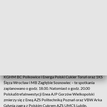
(fot. ilustr. PAP/ Wojtek Jargiło)
W rozgrywkach koszykarskiej ekstraklasy kobiet
we wtorek rozpoczyna się faza play-off.
W pierwszych meczach ćwierćfinałowych zmierzą się
KGHM BC Polkowice i Energa Polski Cukier Toruń oraz 1KS
Ślęza Wrocław i MB Zagłębie Sosnowiec – te spotkania
zaplanowano o godz. 18.00. Natomiast o godz. 20.00
PolskaStrefaInwestycji Enea AJP Gorzów Wielkopolski
zmierzy się z Eneą AZS Politechniką Poznań oraz VBW Arka
Gdynia zagra z Polskim Cukrem AZS UMCS Lublin.