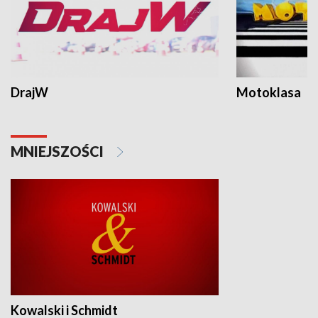
DrajW
Motoklasa
MNIEJSZOŚCI
Kowalski i Schmidt