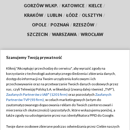
GORZÓW WLKP.
/
KATOWICE
/
KIELCE
/
KRAKÓW
/
LUBLIN
/
ŁÓDŹ
/
OLSZTYN
/
OPOLE
/
POZNAŃ
/
RZESZÓW
/
SZCZECIN
/
WARSZAWA
/
WROCŁAW
Szanujemy Twoją prywatność
Dołącz do nas:
Kliknij "Akceptuję i przechodzę do serwisu", aby wyrazić zgody na
korzystanie z technologii automatycznego śledzenia i zbierania danych,
TVP
dostęp do informacji na Twoim urządzeniu końcowym i ich
Abonament TVP
przechowywanie oraz na przetwarzanie Twoich danych osobowych przez
Regulamin TVP
nas, czyli Telewizję Polską S.A. w likwidacji (zwaną dalej również „TVP”),
Emisja w TVP
Polityka prywatności
Zaufanych Partnerów z IAB* (1201 firm)
oraz pozostałych
Zaufanych
Partnerów TVP (93 firm)
, w celach marketingowych (w tym do
Centrum informacji TVP
Moje zgody
zautomatyzowanego dopasowania reklam do Twoich zainteresowań i
mierzenia ich skuteczności) i pozostałych, które wskazujemy poniżej, a
Naziemna Telewizja Cyfrowa
Pomoc
także zgody na udostępnianie przez nas identyfikatora PPID do Google.
Sklep TVP
Biuro reklamy
Twoje dane osobowe zbierane podczas odwiedzania przez Ciebie naszych