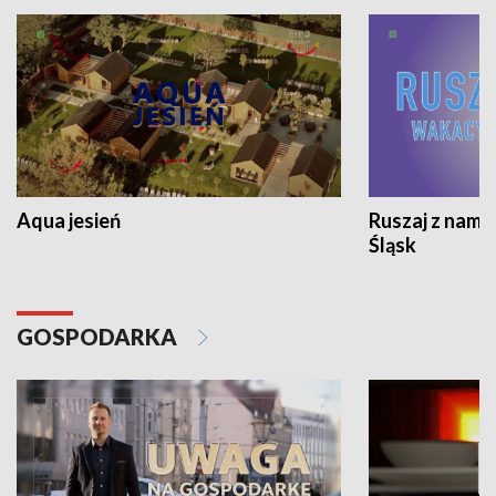
Aqua jesień
Ruszaj z nami
Śląsk
GOSPODARKA