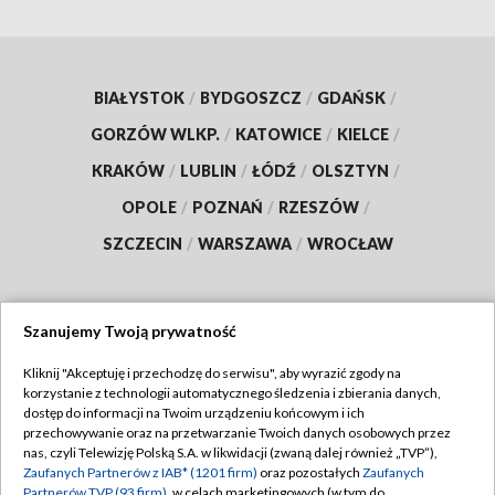
BIAŁYSTOK
/
BYDGOSZCZ
/
GDAŃSK
/
GORZÓW WLKP.
/
KATOWICE
/
KIELCE
/
KRAKÓW
/
LUBLIN
/
ŁÓDŹ
/
OLSZTYN
/
OPOLE
/
POZNAŃ
/
RZESZÓW
/
SZCZECIN
/
WARSZAWA
/
WROCŁAW
Szanujemy Twoją prywatność
Dołącz do nas:
Kliknij "Akceptuję i przechodzę do serwisu", aby wyrazić zgody na
korzystanie z technologii automatycznego śledzenia i zbierania danych,
TVP
dostęp do informacji na Twoim urządzeniu końcowym i ich
Abonament TVP
przechowywanie oraz na przetwarzanie Twoich danych osobowych przez
Regulamin TVP
nas, czyli Telewizję Polską S.A. w likwidacji (zwaną dalej również „TVP”),
Emisja w TVP
Polityka prywatności
Zaufanych Partnerów z IAB* (1201 firm)
oraz pozostałych
Zaufanych
Partnerów TVP (93 firm)
, w celach marketingowych (w tym do