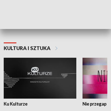
Dlaczego krowa...
Energia Przysz
KULTURA I SZTUKA
Ku Kulturze
Nie przegap