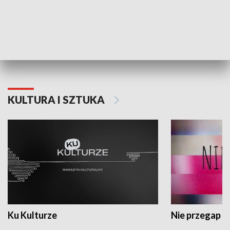
Dlaczego krowa...
Energia Przysz
KULTURA I SZTUKA
Ku Kulturze
Nie przegap