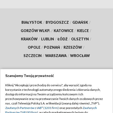
BIAŁYSTOK
/
BYDGOSZCZ
/
GDAŃSK
/
GORZÓW WLKP.
/
KATOWICE
/
KIELCE
/
KRAKÓW
/
LUBLIN
/
ŁÓDŹ
/
OLSZTYN
/
OPOLE
/
POZNAŃ
/
RZESZÓW
/
SZCZECIN
/
WARSZAWA
/
WROCŁAW
Szanujemy Twoją prywatność
Dołącz do nas:
Kliknij "Akceptuję i przechodzę do serwisu", aby wyrazić zgody na
korzystanie z technologii automatycznego śledzenia i zbierania danych,
TVP
dostęp do informacji na Twoim urządzeniu końcowym i ich
Abonament TVP
przechowywanie oraz na przetwarzanie Twoich danych osobowych przez
Regulamin TVP
nas, czyli Telewizję Polską S.A. w likwidacji (zwaną dalej również „TVP”),
Emisja w TVP
Polityka prywatności
Zaufanych Partnerów z IAB* (1201 firm)
oraz pozostałych
Zaufanych
Partnerów TVP (93 firm)
, w celach marketingowych (w tym do