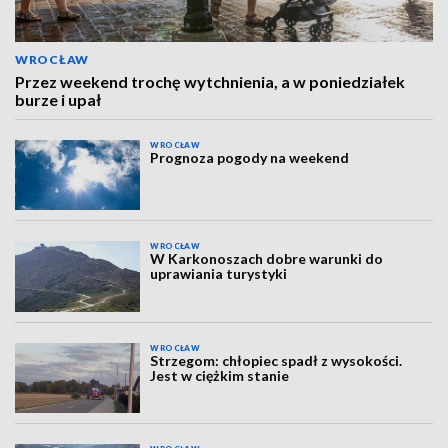
WROCŁAW
Przez weekend trochę wytchnienia, a w poniedziałek
burze i upał
WROCŁAW
Prognoza pogody na weekend
WROCŁAW
W Karkonoszach dobre warunki do
uprawiania turystyki
WROCŁAW
Strzegom: chłopiec spadł z wysokości.
Jest w ciężkim stanie