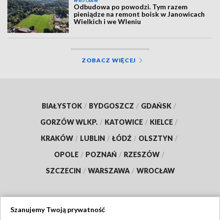
WROCŁAW
Odbudowa po powodzi. Tym razem
pieniądze na remont boisk w Janowicach
Wielkich i we Wleniu
ZOBACZ WIĘCEJ
BIAŁYSTOK
/
BYDGOSZCZ
/
GDAŃSK
/
GORZÓW WLKP.
/
KATOWICE
/
KIELCE
/
KRAKÓW
/
LUBLIN
/
ŁÓDŹ
/
OLSZTYN
/
OPOLE
/
POZNAŃ
/
RZESZÓW
/
SZCZECIN
/
WARSZAWA
/
WROCŁAW
Szanujemy Twoją prywatność
Dołącz do nas: