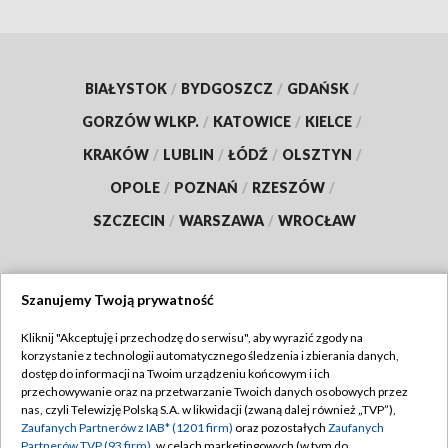
BIAŁYSTOK
/
BYDGOSZCZ
/
GDAŃSK
/
GORZÓW WLKP.
/
KATOWICE
/
KIELCE
/
KRAKÓW
/
LUBLIN
/
ŁÓDŹ
/
OLSZTYN
/
OPOLE
/
POZNAŃ
/
RZESZÓW
/
SZCZECIN
/
WARSZAWA
/
WROCŁAW
Szanujemy Twoją prywatność
Dołącz do nas:
Kliknij "Akceptuję i przechodzę do serwisu", aby wyrazić zgody na
korzystanie z technologii automatycznego śledzenia i zbierania danych,
TVP
dostęp do informacji na Twoim urządzeniu końcowym i ich
Abonament TVP
przechowywanie oraz na przetwarzanie Twoich danych osobowych przez
Regulamin TVP
nas, czyli Telewizję Polską S.A. w likwidacji (zwaną dalej również „TVP”),
Emisja w TVP
Polityka prywatności
Zaufanych Partnerów z IAB* (1201 firm)
oraz pozostałych
Zaufanych
Partnerów TVP (93 firm)
, w celach marketingowych (w tym do