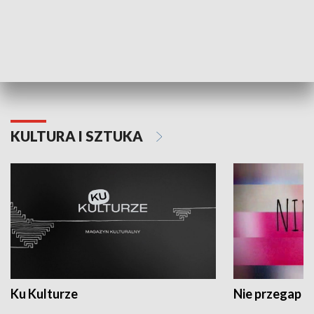
Dlaczego krowa...
Energia Przysz
KULTURA I SZTUKA
Ku Kulturze
Nie przegap