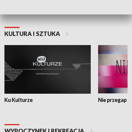
Dlaczego krowa...
Energia Przysz
KULTURA I SZTUKA
Ku Kulturze
Nie przegap
WYPOCZYNEK I REKREACJA