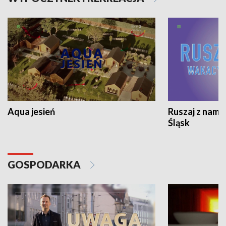
Aqua jesień
Ruszaj z nami
Śląsk
GOSPODARKA