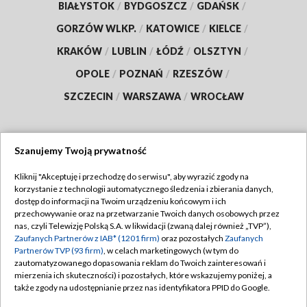
BIAŁYSTOK
/
BYDGOSZCZ
/
GDAŃSK
/
GORZÓW WLKP.
/
KATOWICE
/
KIELCE
/
KRAKÓW
/
LUBLIN
/
ŁÓDŹ
/
OLSZTYN
/
OPOLE
/
POZNAŃ
/
RZESZÓW
/
SZCZECIN
/
WARSZAWA
/
WROCŁAW
Szanujemy Twoją prywatność
Dołącz do nas:
Kliknij "Akceptuję i przechodzę do serwisu", aby wyrazić zgody na
korzystanie z technologii automatycznego śledzenia i zbierania danych,
TVP
dostęp do informacji na Twoim urządzeniu końcowym i ich
Abonament TVP
przechowywanie oraz na przetwarzanie Twoich danych osobowych przez
Regulamin TVP
nas, czyli Telewizję Polską S.A. w likwidacji (zwaną dalej również „TVP”),
Emisja w TVP
Polityka prywatności
Zaufanych Partnerów z IAB* (1201 firm)
oraz pozostałych
Zaufanych
Partnerów TVP (93 firm)
, w celach marketingowych (w tym do
Centrum informacji TVP
Moje zgody
zautomatyzowanego dopasowania reklam do Twoich zainteresowań i
mierzenia ich skuteczności) i pozostałych, które wskazujemy poniżej, a
Naziemna Telewizja Cyfrowa
Pomoc
także zgody na udostępnianie przez nas identyfikatora PPID do Google.
Sklep TVP
Biuro reklamy