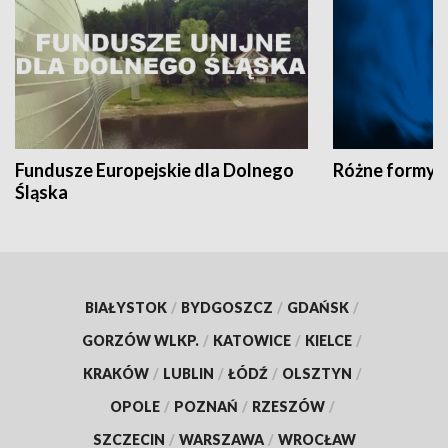
Fundusze Europejskie dla Dolnego
Różne formy t
Śląska
BIAŁYSTOK
/
BYDGOSZCZ
/
GDAŃSK
/
GORZÓW WLKP.
/
KATOWICE
/
KIELCE
/
KRAKÓW
/
LUBLIN
/
ŁÓDŹ
/
OLSZTYN
/
OPOLE
/
POZNAŃ
/
RZESZÓW
/
SZCZECIN
/
WARSZAWA
/
WROCŁAW