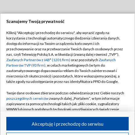
Szanujemy Twoją prywatność
Dołącz do nas:
Kliknij "Akceptuję i przechodzę do serwisu", aby wyrazić zgody na
korzystanie z technologii automatycznego śledzenia i zbierania danych,
TVP
dostęp do informacji na Twoim urządzeniu końcowym i ich
Abonament TVP
przechowywanie oraz na przetwarzanie Twoich danych osobowych przez
Regulamin TVP
nas, czyli Telewizję Polską S.A. w likwidacji (zwaną dalej również „TVP”),
Emisja w TVP
Polityka prywatności
Zaufanych Partnerów z IAB* (1201 firm)
oraz pozostałych
Zaufanych
Partnerów TVP (93 firm)
, w celach marketingowych (w tym do
Centrum informacji TVP
Moje zgody
zautomatyzowanego dopasowania reklam do Twoich zainteresowań i
mierzenia ich skuteczności) i pozostałych, które wskazujemy poniżej, a
Naziemna Telewizja Cyfrowa
Pomoc
także zgody na udostępnianie przez nas identyfikatora PPID do Google.
Sklep TVP
Biuro reklamy
Twoje dane osobowe zbierane podczas odwiedzania przez Ciebie naszych
Rada Programowa
Kontakt
poszczególnych serwisów
zwanych dalej „Portalem”, w tym informacje
zapisywane za pomocą technologii takich jak: pliki cookie, sygnalizatory
System NOS
WWW lub innych podobnych technologii umożliwiających świadczenie
dopasowanych i bezpiecznych usług, personalizację treści oraz reklam,
Informacje o nadawcy
Kanały
udostępnianie funkcji mediów społecznościowych oraz analizowanie
Akceptuję i przechodzę do serwisu
ruchu w Internecie.
Program dla prasy
©2026 Telewizja Polska S.A. w likwidacji