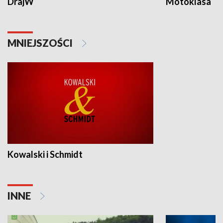
DrajW
Motoklasa
MNIEJSZOŚCI
Kowalski i Schmidt
INNE