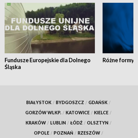
Fundusze Europejskie dla Dolnego
Różne formy t
Śląska
BIAŁYSTOK
/
BYDGOSZCZ
/
GDAŃSK
/
GORZÓW WLKP.
/
KATOWICE
/
KIELCE
/
KRAKÓW
/
LUBLIN
/
ŁÓDŹ
/
OLSZTYN
/
OPOLE
/
POZNAŃ
/
RZESZÓW
/