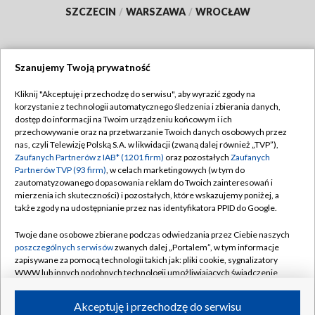
SZCZECIN
/
WARSZAWA
/
WROCŁAW
Szanujemy Twoją prywatność
Dołącz do nas:
Kliknij "Akceptuję i przechodzę do serwisu", aby wyrazić zgody na
korzystanie z technologii automatycznego śledzenia i zbierania danych,
TVP
dostęp do informacji na Twoim urządzeniu końcowym i ich
Abonament TVP
przechowywanie oraz na przetwarzanie Twoich danych osobowych przez
Regulamin TVP
nas, czyli Telewizję Polską S.A. w likwidacji (zwaną dalej również „TVP”),
Emisja w TVP
Polityka prywatności
Zaufanych Partnerów z IAB* (1201 firm)
oraz pozostałych
Zaufanych
Partnerów TVP (93 firm)
, w celach marketingowych (w tym do
Centrum informacji TVP
Moje zgody
zautomatyzowanego dopasowania reklam do Twoich zainteresowań i
mierzenia ich skuteczności) i pozostałych, które wskazujemy poniżej, a
Naziemna Telewizja Cyfrowa
Pomoc
także zgody na udostępnianie przez nas identyfikatora PPID do Google.
Sklep TVP
Biuro reklamy
Twoje dane osobowe zbierane podczas odwiedzania przez Ciebie naszych
Rada Programowa
Kontakt
poszczególnych serwisów
zwanych dalej „Portalem”, w tym informacje
zapisywane za pomocą technologii takich jak: pliki cookie, sygnalizatory
System NOS
WWW lub innych podobnych technologii umożliwiających świadczenie
dopasowanych i bezpiecznych usług, personalizację treści oraz reklam,
Informacje o nadawcy
Kanały
udostępnianie funkcji mediów społecznościowych oraz analizowanie
Akceptuję i przechodzę do serwisu
ruchu w Internecie.
Program dla prasy