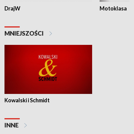
DrajW
Motoklasa
MNIEJSZOŚCI
Kowalski i Schmidt
INNE