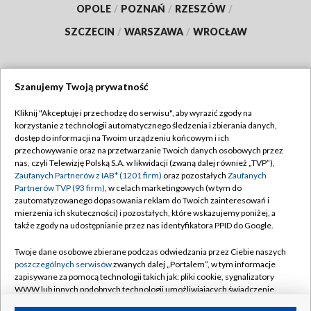
OPOLE
/
POZNAŃ
/
RZESZÓW
/
SZCZECIN
/
WARSZAWA
/
WROCŁAW
Szanujemy Twoją prywatność
Dołącz do nas:
Kliknij "Akceptuję i przechodzę do serwisu", aby wyrazić zgody na
korzystanie z technologii automatycznego śledzenia i zbierania danych,
TVP
dostęp do informacji na Twoim urządzeniu końcowym i ich
Abonament TVP
przechowywanie oraz na przetwarzanie Twoich danych osobowych przez
Regulamin TVP
nas, czyli Telewizję Polską S.A. w likwidacji (zwaną dalej również „TVP”),
Emisja w TVP
Polityka prywatności
Zaufanych Partnerów z IAB* (1201 firm)
oraz pozostałych
Zaufanych
Partnerów TVP (93 firm)
, w celach marketingowych (w tym do
Centrum informacji TVP
Moje zgody
zautomatyzowanego dopasowania reklam do Twoich zainteresowań i
mierzenia ich skuteczności) i pozostałych, które wskazujemy poniżej, a
Naziemna Telewizja Cyfrowa
Pomoc
także zgody na udostępnianie przez nas identyfikatora PPID do Google.
Sklep TVP
Biuro reklamy
Twoje dane osobowe zbierane podczas odwiedzania przez Ciebie naszych
Rada Programowa
Kontakt
poszczególnych serwisów
zwanych dalej „Portalem”, w tym informacje
zapisywane za pomocą technologii takich jak: pliki cookie, sygnalizatory
System NOS
WWW lub innych podobnych technologii umożliwiających świadczenie
dopasowanych i bezpiecznych usług, personalizację treści oraz reklam,
Informacje o nadawcy
Kanały