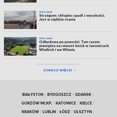
WROCŁAW
Strzegom: chłopiec spadł z wysokości.
Jest w ciężkim stanie
WROCŁAW
Odbudowa po powodzi. Tym razem
pieniądze na remont boisk w Janowicach
Wielkich i we Wleniu
ZOBACZ WIĘCEJ
BIAŁYSTOK
/
BYDGOSZCZ
/
GDAŃSK
/
GORZÓW WLKP.
/
KATOWICE
/
KIELCE
/
KRAKÓW
/
LUBLIN
/
ŁÓDŹ
/
OLSZTYN
/