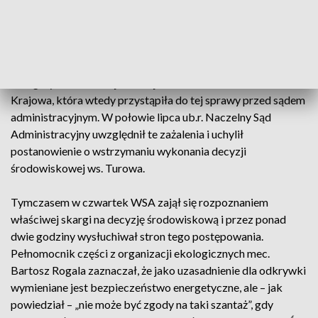
wykonanie decyzji środowiskowej dotyczącej koncesji na
wydobycie węgla dla kopalni w Turowie po 2026 r. Wówczas
zażalenia na postanowienie WSA złożyli: Generalny Dyrektor
Ochrony Środowiska, jako organ; PGE Górnictwo i
Energetyka Konwencjonalna, jako inwestor oraz Prokuratura
Krajowa, która wtedy przystąpiła do tej sprawy przed sądem
administracyjnym. W połowie lipca ub.r. Naczelny Sąd
Administracyjny uwzględnił te zażalenia i uchylił
postanowienie o wstrzymaniu wykonania decyzji
środowiskowej ws. Turowa.
Tymczasem w czwartek WSA zajął się rozpoznaniem
właściwej skargi na decyzję środowiskową i przez ponad
dwie godziny wysłuchiwał stron tego postępowania.
Pełnomocnik części z organizacji ekologicznych mec.
Bartosz Rogala zaznaczał, że jako uzasadnienie dla odkrywki
wymieniane jest bezpieczeństwo energetyczne, ale – jak
powiedział – „nie może być zgody na taki szantaż”, gdy