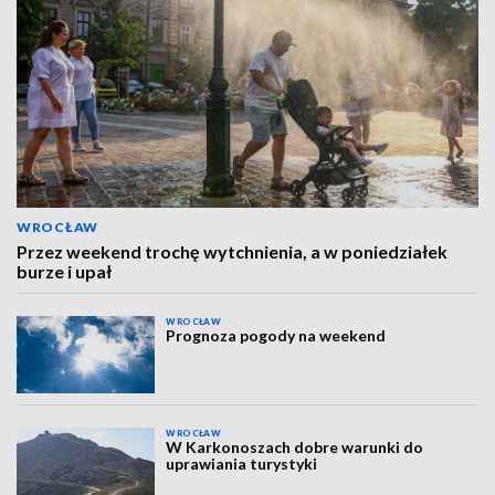
WROCŁAW
Przez weekend trochę wytchnienia, a w poniedziałek
burze i upał
WROCŁAW
Prognoza pogody na weekend
WROCŁAW
W Karkonoszach dobre warunki do
uprawiania turystyki