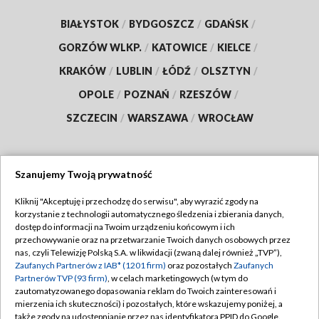
BIAŁYSTOK
/
BYDGOSZCZ
/
GDAŃSK
/
GORZÓW WLKP.
/
KATOWICE
/
KIELCE
/
KRAKÓW
/
LUBLIN
/
ŁÓDŹ
/
OLSZTYN
/
OPOLE
/
POZNAŃ
/
RZESZÓW
/
SZCZECIN
/
WARSZAWA
/
WROCŁAW
Szanujemy Twoją prywatność
Dołącz do nas:
Kliknij "Akceptuję i przechodzę do serwisu", aby wyrazić zgody na
korzystanie z technologii automatycznego śledzenia i zbierania danych,
TVP
dostęp do informacji na Twoim urządzeniu końcowym i ich
Abonament TVP
przechowywanie oraz na przetwarzanie Twoich danych osobowych przez
Regulamin TVP
nas, czyli Telewizję Polską S.A. w likwidacji (zwaną dalej również „TVP”),
Emisja w TVP
Polityka prywatności
Zaufanych Partnerów z IAB* (1201 firm)
oraz pozostałych
Zaufanych
Partnerów TVP (93 firm)
, w celach marketingowych (w tym do
Centrum informacji TVP
Moje zgody
zautomatyzowanego dopasowania reklam do Twoich zainteresowań i
mierzenia ich skuteczności) i pozostałych, które wskazujemy poniżej, a
Naziemna Telewizja Cyfrowa
Pomoc
także zgody na udostępnianie przez nas identyfikatora PPID do Google.