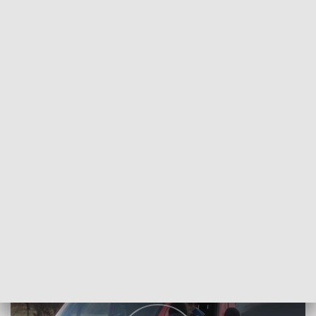
POWRÓT DO
WROCŁAW
TVP REGIONY
Sytuacja na dolnośląskich drogach
2024-02-22
Maciej Biskup; bko