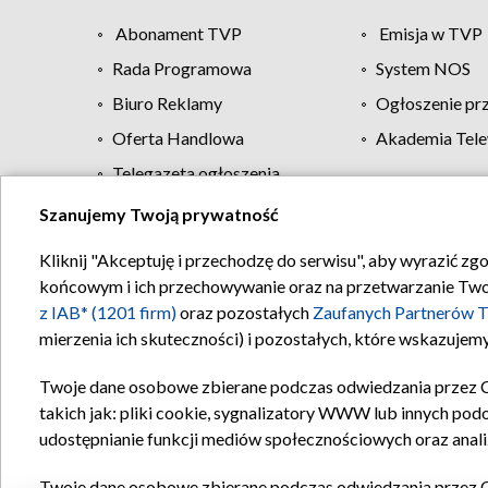
Abonament TVP
Emisja w TVP
Rada Programowa
System NOS
Biuro Reklamy
Ogłoszenie pr
Oferta Handlowa
Akademia Tele
Telegazeta ogłoszenia
Szanujemy Twoją prywatność
Regulamin TVP
Kliknij "Akceptuję i przechodzę do serwisu", aby wyrazić zg
końcowym i ich przechowywanie oraz na przetwarzanie Twoich
z IAB* (1201 firm)
oraz pozostałych
Zaufanych Partnerów T
mierzenia ich skuteczności) i pozostałych, które wskazujemy
Twoje dane osobowe zbierane podczas odwiedzania przez 
takich jak: pliki cookie, sygnalizatory WWW lub innych pod
udostępnianie funkcji mediów społecznościowych oraz anali
Twoje dane osobowe zbierane podczas odwiedzania przez 