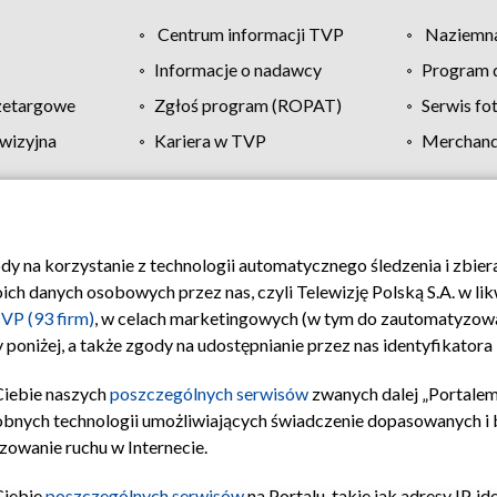
Centrum informacji TVP
Naziemna
Informacje o nadawcy
Program d
zetargowe
Zgłoś program (ROPAT)
Serwis fo
wizyjna
Kariera w TVP
Merchandi
Polityka prywatności
Moje zgody
Pomoc
Biuro re
ody na korzystanie z technologii automatycznego śledzenia i zbie
 danych osobowych przez nas, czyli Telewizję Polską S.A. w likw
VP (93 firm)
, w celach marketingowych (w tym do zautomatyzow
 poniżej, a także zgody na udostępnianie przez nas identyfikator
Ciebie naszych
poszczególnych serwisów
zwanych dalej „Portalem
obnych technologii umożliwiających świadczenie dopasowanych i be
zowanie ruchu w Internecie.
Ciebie
poszczególnych serwisów
na Portalu, takie jak adresy IP, 