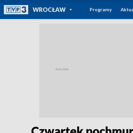
POWRÓT DO
WROCŁAW
Programy
Aktua
TVP REGIONY
Czwartek pochmurn