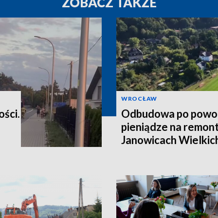
ZOBACZ TAKŻE
WROCŁAW
ości.
Odbudowa po powod
pieniądze na remont
Janowicach Wielkich