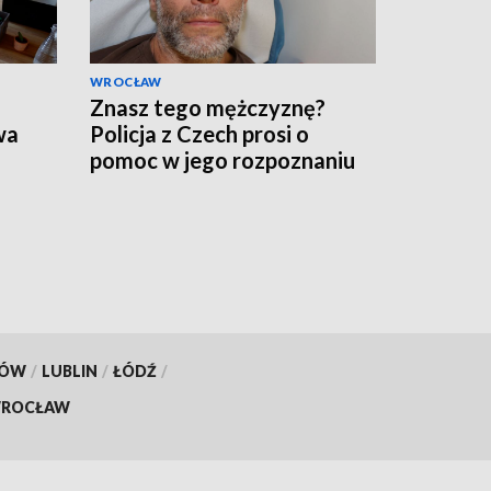
WROCŁAW
Znasz tego mężczyznę?
wa
Policja z Czech prosi o
pomoc w jego rozpoznaniu
KÓW
/
LUBLIN
/
ŁÓDŹ
/
ROCŁAW