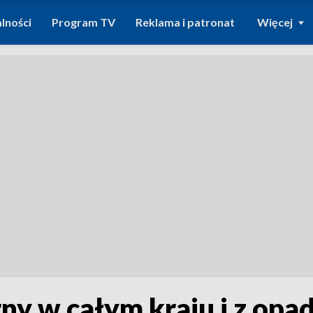
lności
Program TV
Reklama i patronat
Więcej
y w całym kraju i z opa