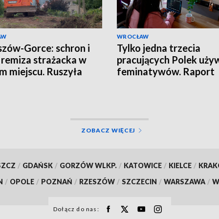
AW
WROCŁAW
zów-Gorce: schron i
Tylko jedna trzecia
remiza strażacka w
pracujących Polek uży
m miejscu. Ruszyła
feminatywów. Raport
wa
Uniwersytetu SWPS
ZOBACZ WIĘCEJ
SZCZ
/
GDAŃSK
/
GORZÓW WLKP.
/
KATOWICE
/
KIELCE
/
KRA
N
/
OPOLE
/
POZNAŃ
/
RZESZÓW
/
SZCZECIN
/
WARSZAWA
/
W
Dołącz do nas: