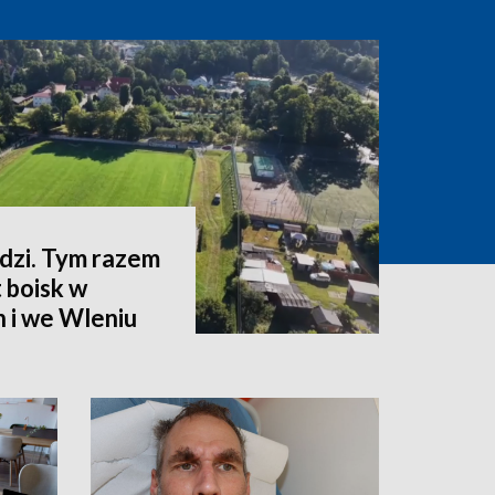
zi. Tym razem
 boisk w
 i we Wleniu