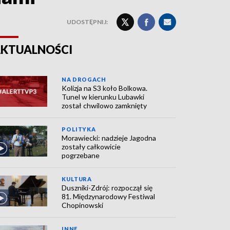
UDOSTĘPNIJ:
KTUALNOŚCI
NA DROGACH
Kolizja na S3 koło Bolkowa.
Tunel w kierunku Lubawki
został chwilowo zamknięty
POLITYKA
Morawiecki: nadzieje Jagodna
zostały całkowicie
pogrzebane
KULTURA
Duszniki-Zdrój: rozpoczął się
81. Międzynarodowy Festiwal
Chopinowski
INNE