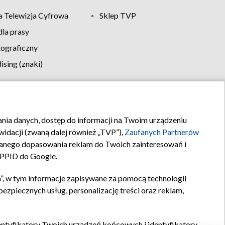
 Telewizja Cyfrowa
Sklep TVP
la prasy
tograficzny
sing (znaki)
klamy
Kontakt
rania danych, dostęp do informacji na Twoim urządzeniu
idacji (zwaną dalej również „TVP”),
Zaufanych Partnerów
anego dopasowania reklam do Twoich zainteresowań i
a PPID do Google.
”, w tym informacje zapisywane za pomocą technologii
zpiecznych usług, personalizację treści oraz reklam,
identyfikatory Twoich urządzeń końcowych i identyfikatory