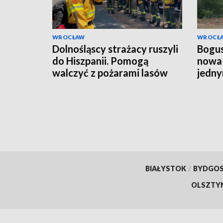
WROCŁAW
WROCŁ
Dolnośląscy strażacy ruszyli
Bogus
do Hiszpanii. Pomogą
nowa 
walczyć z pożarami lasów
jedny
budo
BIAŁYSTOK
/
BYDGO
OLSZTY