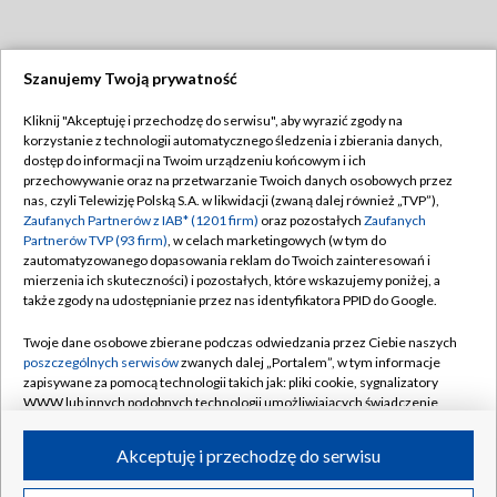
Szanujemy Twoją prywatność
Dołącz do nas:
Kliknij "Akceptuję i przechodzę do serwisu", aby wyrazić zgody na
korzystanie z technologii automatycznego śledzenia i zbierania danych,
TVP
dostęp do informacji na Twoim urządzeniu końcowym i ich
Abonament TVP
przechowywanie oraz na przetwarzanie Twoich danych osobowych przez
Regulamin TVP
nas, czyli Telewizję Polską S.A. w likwidacji (zwaną dalej również „TVP”),
Emisja w TVP
Polityka prywatności
Zaufanych Partnerów z IAB* (1201 firm)
oraz pozostałych
Zaufanych
Partnerów TVP (93 firm)
, w celach marketingowych (w tym do
Centrum informacji TVP
Moje zgody
zautomatyzowanego dopasowania reklam do Twoich zainteresowań i
mierzenia ich skuteczności) i pozostałych, które wskazujemy poniżej, a
Naziemna Telewizja Cyfrowa
Pomoc
także zgody na udostępnianie przez nas identyfikatora PPID do Google.
Sklep TVP
Biuro reklamy
Twoje dane osobowe zbierane podczas odwiedzania przez Ciebie naszych
Rada Programowa
Kontakt
poszczególnych serwisów
zwanych dalej „Portalem”, w tym informacje
zapisywane za pomocą technologii takich jak: pliki cookie, sygnalizatory
System NOS
WWW lub innych podobnych technologii umożliwiających świadczenie
dopasowanych i bezpiecznych usług, personalizację treści oraz reklam,
Informacje o nadawcy
Kanały
udostępnianie funkcji mediów społecznościowych oraz analizowanie
Akceptuję i przechodzę do serwisu
ruchu w Internecie.
Program dla prasy
©2026 Telewizja Polska S.A. w likwidacji