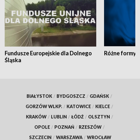
Fundusze Europejskie dla Dolnego
Różne formy t
Śląska
BIAŁYSTOK
/
BYDGOSZCZ
/
GDAŃSK
/
GORZÓW WLKP.
/
KATOWICE
/
KIELCE
/
KRAKÓW
/
LUBLIN
/
ŁÓDŹ
/
OLSZTYN
/
OPOLE
/
POZNAŃ
/
RZESZÓW
/
SZCZECIN
/
WARSZAWA
/
WROCŁAW