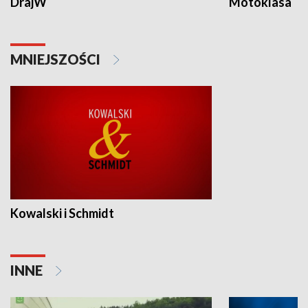
DrajW
Motoklasa
MNIEJSZOŚCI
Kowalski i Schmidt
INNE