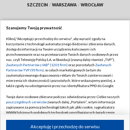
SZCZECIN
/
WARSZAWA
/
WROCŁAW
Szanujemy Twoją prywatność
Dołącz do nas:
Kliknij "Akceptuję i przechodzę do serwisu", aby wyrazić zgody na
korzystanie z technologii automatycznego śledzenia i zbierania danych,
TVP
dostęp do informacji na Twoim urządzeniu końcowym i ich
Abonament TVP
przechowywanie oraz na przetwarzanie Twoich danych osobowych przez
Regulamin TVP
nas, czyli Telewizję Polską S.A. w likwidacji (zwaną dalej również „TVP”),
Emisja w TVP
Polityka prywatności
Zaufanych Partnerów z IAB* (1201 firm)
oraz pozostałych
Zaufanych
Partnerów TVP (93 firm)
, w celach marketingowych (w tym do
Centrum informacji TVP
Moje zgody
zautomatyzowanego dopasowania reklam do Twoich zainteresowań i
mierzenia ich skuteczności) i pozostałych, które wskazujemy poniżej, a
Naziemna Telewizja Cyfrowa
Pomoc
także zgody na udostępnianie przez nas identyfikatora PPID do Google.
Sklep TVP
Biuro reklamy
Twoje dane osobowe zbierane podczas odwiedzania przez Ciebie naszych
Rada Programowa
Kontakt
poszczególnych serwisów
zwanych dalej „Portalem”, w tym informacje
zapisywane za pomocą technologii takich jak: pliki cookie, sygnalizatory
System NOS
WWW lub innych podobnych technologii umożliwiających świadczenie
dopasowanych i bezpiecznych usług, personalizację treści oraz reklam,
Informacje o nadawcy
Kanały
udostępnianie funkcji mediów społecznościowych oraz analizowanie
Akceptuję i przechodzę do serwisu
ruchu w Internecie.
Program dla prasy