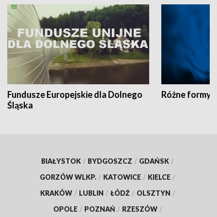
Fundusze Europejskie dla Dolnego
Różne formy t
Śląska
BIAŁYSTOK
/
BYDGOSZCZ
/
GDAŃSK
/
GORZÓW WLKP.
/
KATOWICE
/
KIELCE
/
KRAKÓW
/
LUBLIN
/
ŁÓDŹ
/
OLSZTYN
/
OPOLE
/
POZNAŃ
/
RZESZÓW
/