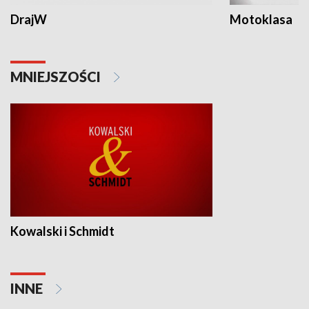
DrajW
Motoklasa
MNIEJSZOŚCI
Kowalski i Schmidt
INNE