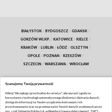
BIAŁYSTOK
/
BYDGOSZCZ
/
GDAŃSK
/
GORZÓW WLKP.
/
KATOWICE
/
KIELCE
/
KRAKÓW
/
LUBLIN
/
ŁÓDŹ
/
OLSZTYN
/
OPOLE
/
POZNAŃ
/
RZESZÓW
/
SZCZECIN
/
WARSZAWA
/
WROCŁAW
Szanujemy Twoją prywatność
Dołącz do nas:
Kliknij "Akceptuję i przechodzę do serwisu", aby wyrazić zgody na
korzystanie z technologii automatycznego śledzenia i zbierania danych,
TVP
dostęp do informacji na Twoim urządzeniu końcowym i ich
Abonament TVP
przechowywanie oraz na przetwarzanie Twoich danych osobowych przez
Regulamin TVP
nas, czyli Telewizję Polską S.A. w likwidacji (zwaną dalej również „TVP”),