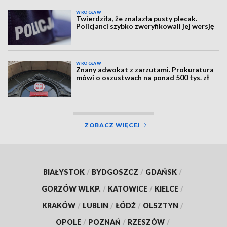
WROCŁAW
Twierdziła, że znalazła pusty plecak.
Policjanci szybko zweryfikowali jej wersję
WROCŁAW
Znany adwokat z zarzutami. Prokuratura
mówi o oszustwach na ponad 500 tys. zł
ZOBACZ WIĘCEJ
BIAŁYSTOK
/
BYDGOSZCZ
/
GDAŃSK
/
GORZÓW WLKP.
/
KATOWICE
/
KIELCE
/
KRAKÓW
/
LUBLIN
/
ŁÓDŹ
/
OLSZTYN
/
OPOLE
/
POZNAŃ
/
RZESZÓW
/