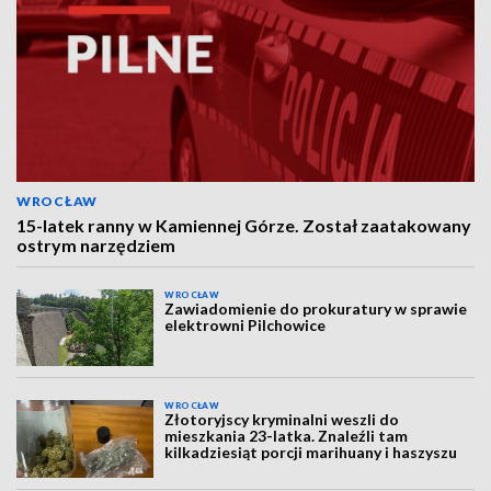
WROCŁAW
15-latek ranny w Kamiennej Górze. Został zaatakowany
ostrym narzędziem
WROCŁAW
Zawiadomienie do prokuratury w sprawie
elektrowni Pilchowice
WROCŁAW
Złotoryjscy kryminalni weszli do
mieszkania 23-latka. Znaleźli tam
kilkadziesiąt porcji marihuany i haszyszu