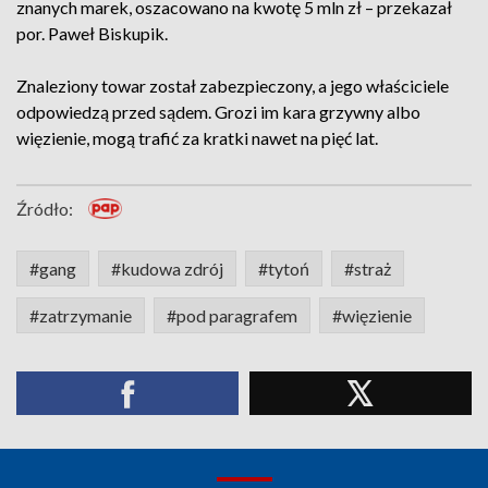
znanych marek, oszacowano na kwotę 5 mln zł – przekazał
por. Paweł Biskupik.
Znaleziony towar został zabezpieczony, a jego właściciele
odpowiedzą przed sądem. Grozi im kara grzywny albo
więzienie, mogą trafić za kratki nawet na pięć lat.
Źródło:
#gang
#kudowa zdrój
#tytoń
#straż
#zatrzymanie
#pod paragrafem
#więzienie