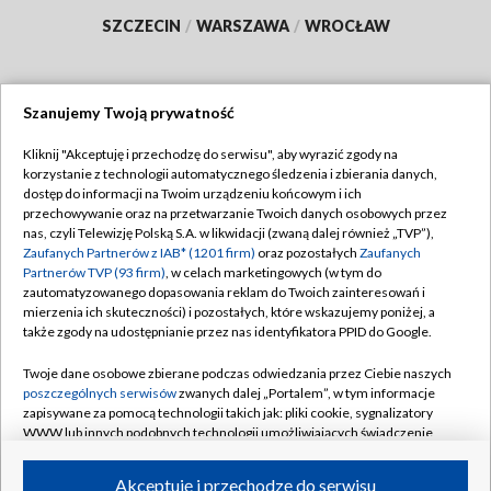
SZCZECIN
/
WARSZAWA
/
WROCŁAW
Szanujemy Twoją prywatność
Dołącz do nas:
Kliknij "Akceptuję i przechodzę do serwisu", aby wyrazić zgody na
korzystanie z technologii automatycznego śledzenia i zbierania danych,
TVP
dostęp do informacji na Twoim urządzeniu końcowym i ich
Abonament TVP
przechowywanie oraz na przetwarzanie Twoich danych osobowych przez
Regulamin TVP
nas, czyli Telewizję Polską S.A. w likwidacji (zwaną dalej również „TVP”),
Emisja w TVP
Polityka prywatności
Zaufanych Partnerów z IAB* (1201 firm)
oraz pozostałych
Zaufanych
Partnerów TVP (93 firm)
, w celach marketingowych (w tym do
Centrum informacji TVP
Moje zgody
zautomatyzowanego dopasowania reklam do Twoich zainteresowań i
mierzenia ich skuteczności) i pozostałych, które wskazujemy poniżej, a
Naziemna Telewizja Cyfrowa
Pomoc
także zgody na udostępnianie przez nas identyfikatora PPID do Google.
Sklep TVP
Biuro reklamy
Twoje dane osobowe zbierane podczas odwiedzania przez Ciebie naszych
Rada Programowa
Kontakt
poszczególnych serwisów
zwanych dalej „Portalem”, w tym informacje
zapisywane za pomocą technologii takich jak: pliki cookie, sygnalizatory
System NOS
WWW lub innych podobnych technologii umożliwiających świadczenie
dopasowanych i bezpiecznych usług, personalizację treści oraz reklam,
Informacje o nadawcy
Kanały
udostępnianie funkcji mediów społecznościowych oraz analizowanie
Akceptuję i przechodzę do serwisu