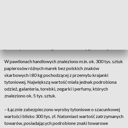
natrafiono na papierosy i tytoń bez polskich znaków
skarbowych oraz podróbki produktów znanych marek.
– Do posiadania i sprzedaży wykrytej kontrabandy przyznało
się troje obywateli Bułgarii w wieku od 34 do 45 lat oraz 59-
letni Polak – przekazał por. Paweł Biskupik, rzecznik
prasowy nadodrzańskiego oddziału straży granicznej.
W pawilonach handlowych znaleziono m.in. ok. 300 tys. sztuk
papierosów różnych marek bez polskich znaków
skarbowych i 80 kg pochodzącej z przemytu krajanki
tytoniowej. Największą wartość miała jednak podrobiona
odzież, galanteria, torebki, zegarki i perfumy, których
znaleziono ok. 5 tys. sztuk.
– Łącznie zabezpieczono wyroby tytoniowe o szacunkowej
wartości blisko 300 tys. zł. Natomiast wartość zatrzymanych
towarów, posiadających podrobione znaki towarowe