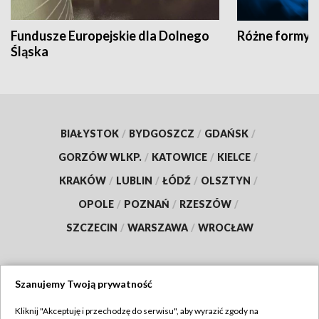
Fundusze Europejskie dla Dolnego
Różne formy t
Śląska
BIAŁYSTOK
/
BYDGOSZCZ
/
GDAŃSK
/
GORZÓW WLKP.
/
KATOWICE
/
KIELCE
/
KRAKÓW
/
LUBLIN
/
ŁÓDŹ
/
OLSZTYN
/
OPOLE
/
POZNAŃ
/
RZESZÓW
/
SZCZECIN
/
WARSZAWA
/
WROCŁAW
Szanujemy Twoją prywatność
Dołącz do nas:
Kliknij "Akceptuję i przechodzę do serwisu", aby wyrazić zgody na