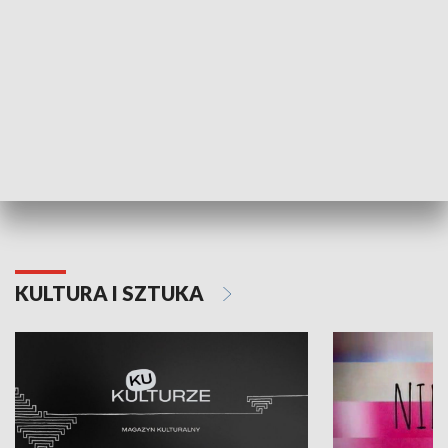
Dlaczego krowa...
Energia Przysz
KULTURA I SZTUKA