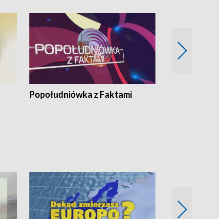
Popołudniówka z Faktami
Z Unią na Ty