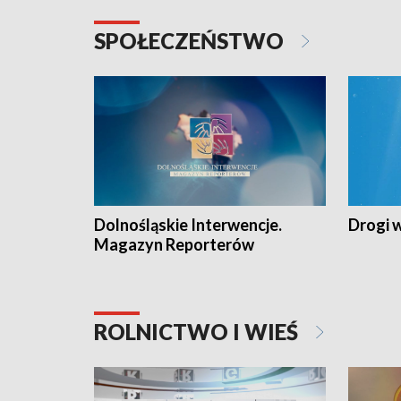
SPOŁECZEŃSTWO
Dolnośląskie Interwencje.
Drogi 
Magazyn Reporterów
ROLNICTWO I WIEŚ