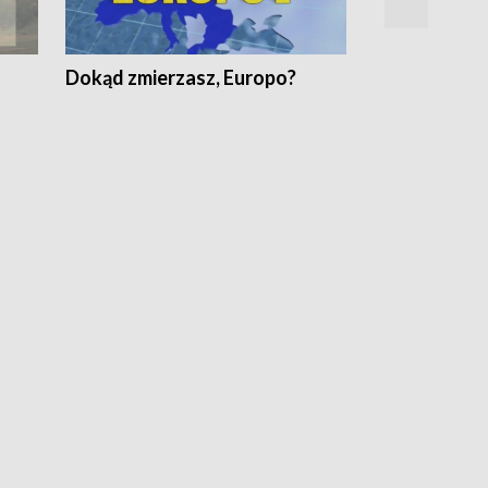
Dokąd zmierzasz, Europo?
Fakty Komen