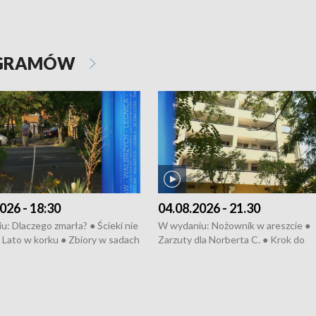
OGRAMÓW
026 - 18:30
04.08.2026 - 21.30
: Dlaczego zmarła? ● Ścieki nie
W wydaniu: Nożownik w areszcie ●
● Lato w korku ● Zbiory w sadach
Zarzuty dla Norberta C. ● Krok do
a kółkiem ● Złoto dla...
obwodnicy ● Miliony na ochronę ●
h ● Mrożonki dla zwierząt
Oddział jak nowy ● Rynek ma być zi
● Inkubator w ognisku ● Rodzic też
pacjent ● Trzeba ratować lekarza