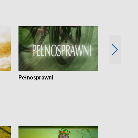
Pełnosprawni
Bezpieczny 