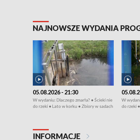
NAJNOWSZE WYDANIA PR
05.08.2026 - 21:30
05.08.2
W wydaniu: Dlaczego zmarła? ● Ścieki nie
W wydaniu
do rzeki ● Lato w korku ● Zbiory w sadach
do rzeki 
● Senior za kółkiem ● Złoto dla...
● Senior z
cierpiwych ● Mrożonki dla zwierząt
cierpiwyc
INFORMACJE