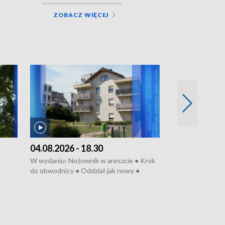
ZOBACZ WIĘCEJ
04.08.2026 - 18.30
03.08.2026 - 
W wydaniu: Nożownik w areszcie ● Krok
W wydaniu: Zarz
do obwodnicy ● Oddział jak nowy ●
Wjechał na cho
Rodzic też pacjent ● Rynek ma być
● Węzły do remo
elony
zielony ● Inkubtor w ognisku ● Trzeba
Syreny nie dla w
ratować lekarza
teatrze ● Koncer
„Cud” w Legnicy