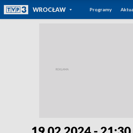
POWRÓT DO
WROCŁAW
Programy
Aktua
TVP REGIONY
19.02.2024 - 21:30