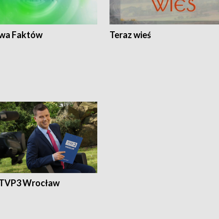
wa Faktów
Teraz wieś
 TVP3 Wrocław