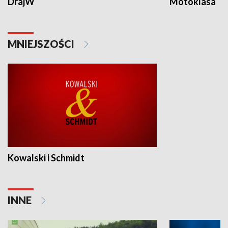
DrajW
Motoklasa
MNIEJSZOŚCI
Kowalski i Schmidt
INNE