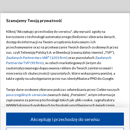
Szanujemy Twoją prywatność
Dołącz do nas:
Kliknij "Akceptuję i przechodzę do serwisu", aby wyrazić zgody na
korzystanie z technologii automatycznego śledzenia i zbierania danych,
TVP
dostęp do informacji na Twoim urządzeniu końcowym i ich
Abonament TVP
przechowywanie oraz na przetwarzanie Twoich danych osobowych przez
Regulamin TVP
nas, czyli Telewizję Polską S.A. w likwidacji (zwaną dalej również „TVP”),
Emisja w TVP
Polityka prywatności
Zaufanych Partnerów z IAB* (1201 firm)
oraz pozostałych
Zaufanych
Partnerów TVP (93 firm)
, w celach marketingowych (w tym do
Centrum informacji TVP
Moje zgody
zautomatyzowanego dopasowania reklam do Twoich zainteresowań i
mierzenia ich skuteczności) i pozostałych, które wskazujemy poniżej, a
Naziemna Telewizja Cyfrowa
Pomoc
także zgody na udostępnianie przez nas identyfikatora PPID do Google.
Sklep TVP
Biuro reklamy
Twoje dane osobowe zbierane podczas odwiedzania przez Ciebie naszych
Rada Programowa
Kontakt
poszczególnych serwisów
zwanych dalej „Portalem”, w tym informacje
zapisywane za pomocą technologii takich jak: pliki cookie, sygnalizatory
System NOS
WWW lub innych podobnych technologii umożliwiających świadczenie
dopasowanych i bezpiecznych usług, personalizację treści oraz reklam,
Informacje o nadawcy
Kanały
udostępnianie funkcji mediów społecznościowych oraz analizowanie
Akceptuję i przechodzę do serwisu
ruchu w Internecie.
Program dla prasy
©2026 Telewizja Polska S.A. w likwidacji