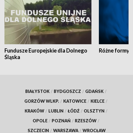
Fundusze Europejskie dla Dolnego
Różne formy t
Śląska
BIAŁYSTOK
/
BYDGOSZCZ
/
GDAŃSK
/
GORZÓW WLKP.
/
KATOWICE
/
KIELCE
/
KRAKÓW
/
LUBLIN
/
ŁÓDŹ
/
OLSZTYN
/
OPOLE
/
POZNAŃ
/
RZESZÓW
/
SZCZECIN
/
WARSZAWA
/
WROCŁAW