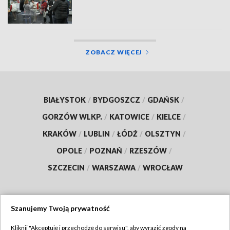
ZOBACZ WIĘCEJ
BIAŁYSTOK
/
BYDGOSZCZ
/
GDAŃSK
/
GORZÓW WLKP.
/
KATOWICE
/
KIELCE
/
KRAKÓW
/
LUBLIN
/
ŁÓDŹ
/
OLSZTYN
/
OPOLE
/
POZNAŃ
/
RZESZÓW
/
SZCZECIN
/
WARSZAWA
/
WROCŁAW
Szanujemy Twoją prywatność
Dołącz do nas:
Kliknij "Akceptuję i przechodzę do serwisu", aby wyrazić zgody na