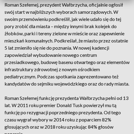
Roman Szełemej, prezydent Wałbrzycha, oficjalnie ogłosił
swój start w najbliższych wyborach samorządowych. W
swoim przemówieniu podkreślił, jak wiele udało się do tej
pory zrobić dla miasta – między innymi brak kolejek do
żłobków, parki i tereny zielone w mieście oraz zapewnienie
mieszkań komunalnych. Podkreślał, że miasto przez ostatnie
5 lat zmieniło się nie do poznania. W nowej kadencji
zapowiedział wybudowanie nowego centrum
przesiadkowego, budowę basenu otwartego oraz elementów
infrastruktury zdrowotnej z nowym ośrodkiem
pediatrycznym. Podczas spotkania zaprezentowano też
kandydatów do sejmiku wojewódzkiego oraz do rady miasta.
Roman Szełemej funkcję prezydenta Wałbrzycha pełni od 13
lat. W 2011 roku premier Donald Tusk powierzył mu tą
funkcję po rezygnacji poprzedniego prezydenta. Od tego
czasu wygrał wybory w 2014 roku z poparciem 82%
głosujących oraz w 2018 roku uzyskując 84% głosów
poparcia.