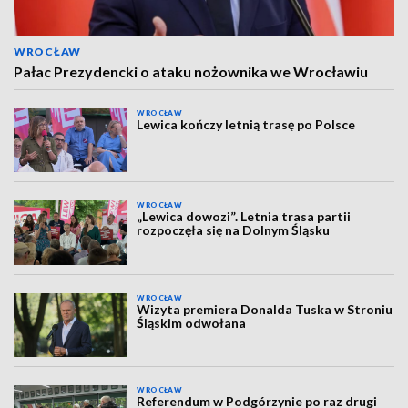
WROCŁAW
Pałac Prezydencki o ataku nożownika we Wrocławiu
WROCŁAW
Lewica kończy letnią trasę po Polsce
WROCŁAW
„Lewica dowozi”. Letnia trasa partii
rozpoczęła się na Dolnym Śląsku
WROCŁAW
Wizyta premiera Donalda Tuska w Stroniu
Śląskim odwołana
WROCŁAW
Referendum w Podgórzynie po raz drugi