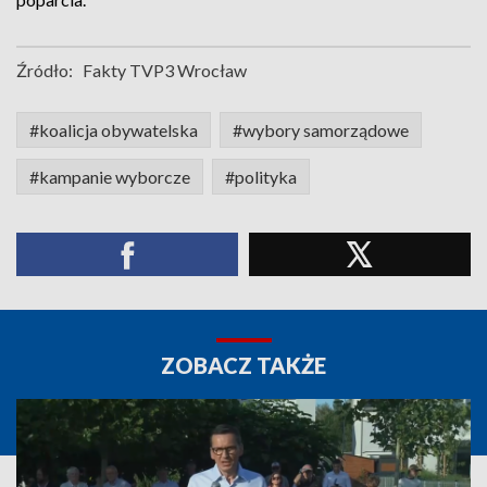
Źródło:
Fakty TVP3 Wrocław
#koalicja obywatelska
#wybory samorządowe
#kampanie wyborcze
#polityka
ZOBACZ TAKŻE