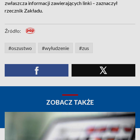
zwłaszcza informacji zawierających linki – zaznaczył
rzecznik Zakładu.
Źródło:
#oszustwo
#wyłudzenie
#zus
ZOBACZ TAKŻE