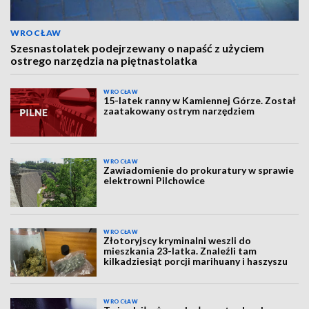
WROCŁAW
Szesnastolatek podejrzewany o napaść z użyciem
ostrego narzędzia na piętnastolatka
WROCŁAW
15-latek ranny w Kamiennej Górze. Został
zaatakowany ostrym narzędziem
WROCŁAW
Zawiadomienie do prokuratury w sprawie
elektrowni Pilchowice
WROCŁAW
Złotoryjscy kryminalni weszli do
mieszkania 23-latka. Znaleźli tam
kilkadziesiąt porcji marihuany i haszyszu
WROCŁAW