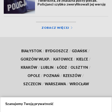
Twierdziła, że znalazła pusty plecak.
Policjanci szybko zweryfikowali jej wersję
ZOBACZ WIĘCEJ
BIAŁYSTOK
/
BYDGOSZCZ
/
GDAŃSK
/
GORZÓW WLKP.
/
KATOWICE
/
KIELCE
/
KRAKÓW
/
LUBLIN
/
ŁÓDŹ
/
OLSZTYN
/
OPOLE
/
POZNAŃ
/
RZESZÓW
/
SZCZECIN
/
WARSZAWA
/
WROCŁAW
Szanujemy Twoją prywatność
Dołącz do nas: