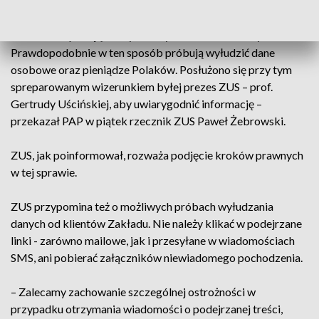
Ubezpieczeń Społecznych. Fałszywy profil informuje o
inwestycji mającej zagwarantować emeryturę już w wieku 50
lat. Oszuści podają, że wystarczy zainwestować 1 tys. zł.
Prawdopodobnie w ten sposób próbują wyłudzić dane
osobowe oraz pieniądze Polaków. Posłużono się przy tym
spreparowanym wizerunkiem byłej prezes ZUS – prof.
Gertrudy Uścińskiej, aby uwiarygodnić informację –
przekazał PAP w piątek rzecznik ZUS Paweł Żebrowski.
ZUS, jak poinformował, rozważa podjęcie kroków prawnych
w tej sprawie.
ZUS przypomina też o możliwych próbach wyłudzania
danych od klientów Zakładu. Nie należy klikać w podejrzane
linki - zarówno mailowe, jak i przesyłane w wiadomościach
SMS, ani pobierać załączników niewiadomego pochodzenia.
– Zalecamy zachowanie szczególnej ostrożności w
przypadku otrzymania wiadomości o podejrzanej treści,