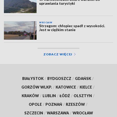
uprawiania turystyki
WROCŁAW
Strzegom: chłopiec spadł z wysokości.
Jest w ciężkim stanie
ZOBACZ WIĘCEJ
BIAŁYSTOK
/
BYDGOSZCZ
/
GDAŃSK
/
GORZÓW WLKP.
/
KATOWICE
/
KIELCE
/
KRAKÓW
/
LUBLIN
/
ŁÓDŹ
/
OLSZTYN
/
OPOLE
/
POZNAŃ
/
RZESZÓW
/
SZCZECIN
/
WARSZAWA
/
WROCŁAW