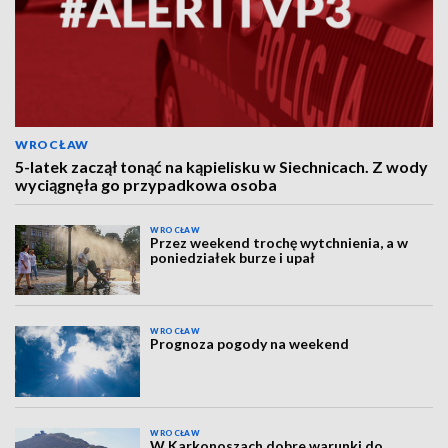
WROCŁAW
5-latek zaczął tonąć na kąpielisku w Siechnicach. Z wody
wyciągnęła go przypadkowa osoba
WROCŁAW
Przez weekend trochę wytchnienia, a w
poniedziałek burze i upał
WROCŁAW
Prognoza pogody na weekend
WROCŁAW
W Karkonoszach dobre warunki do