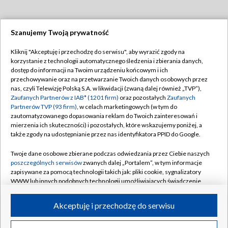
Szanujemy Twoją prywatność
Dołącz do nas:
Kliknij "Akceptuję i przechodzę do serwisu", aby wyrazić zgody na
korzystanie z technologii automatycznego śledzenia i zbierania danych,
TVP
dostęp do informacji na Twoim urządzeniu końcowym i ich
Abonament TVP
przechowywanie oraz na przetwarzanie Twoich danych osobowych przez
Regulamin TVP
nas, czyli Telewizję Polską S.A. w likwidacji (zwaną dalej również „TVP”),
Emisja w TVP
Polityka prywatności
Zaufanych Partnerów z IAB* (1201 firm)
oraz pozostałych
Zaufanych
Partnerów TVP (93 firm)
, w celach marketingowych (w tym do
Centrum informacji TVP
Moje zgody
zautomatyzowanego dopasowania reklam do Twoich zainteresowań i
mierzenia ich skuteczności) i pozostałych, które wskazujemy poniżej, a
Naziemna Telewizja Cyfrowa
Pomoc
także zgody na udostępnianie przez nas identyfikatora PPID do Google.
Sklep TVP
Biuro reklamy
Twoje dane osobowe zbierane podczas odwiedzania przez Ciebie naszych
Rada Programowa
Kontakt
poszczególnych serwisów
zwanych dalej „Portalem”, w tym informacje
zapisywane za pomocą technologii takich jak: pliki cookie, sygnalizatory
System NOS
WWW lub innych podobnych technologii umożliwiających świadczenie
dopasowanych i bezpiecznych usług, personalizację treści oraz reklam,
Informacje o nadawcy
Kanały
udostępnianie funkcji mediów społecznościowych oraz analizowanie
Akceptuję i przechodzę do serwisu
ruchu w Internecie.
Program dla prasy
©2026 Telewizja Polska S.A. w likwidacji
Biuro Reklamy
Twoje dane osobowe zbierane podczas odwiedzania przez Ciebie