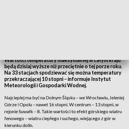
(fot. pixabay.com)
Wartości temperatury maksymalnej w całym kraju
będą dzisiaj wyższe niż przeciętnie o tej porze roku.
Na 33 stacjach spodziewać się można temperatury
przekraczającej 10 stopni – informuje Instytut
Meteorologii i Gospodarki Wodnej.
Najcieplej ma być na Dolnym Śląsku – we Wrocławiu, Jeleniej
Górze i Opolu – nawet 16 stopni. W centrum – 13 stopni, w
rejonie Suwałk – 8. Takie wartości to efekt górskiego wiatru
fenowego – wiatru ciepłego i suchego, wiejącego z gór w
kierunku dolin.