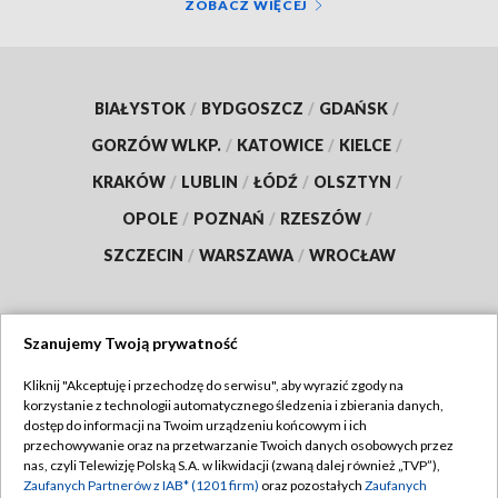
ZOBACZ WIĘCEJ
BIAŁYSTOK
/
BYDGOSZCZ
/
GDAŃSK
/
GORZÓW WLKP.
/
KATOWICE
/
KIELCE
/
KRAKÓW
/
LUBLIN
/
ŁÓDŹ
/
OLSZTYN
/
OPOLE
/
POZNAŃ
/
RZESZÓW
/
SZCZECIN
/
WARSZAWA
/
WROCŁAW
Szanujemy Twoją prywatność
Dołącz do nas:
Kliknij "Akceptuję i przechodzę do serwisu", aby wyrazić zgody na
korzystanie z technologii automatycznego śledzenia i zbierania danych,
TVP
dostęp do informacji na Twoim urządzeniu końcowym i ich
Abonament TVP
przechowywanie oraz na przetwarzanie Twoich danych osobowych przez
Regulamin TVP
nas, czyli Telewizję Polską S.A. w likwidacji (zwaną dalej również „TVP”),
Emisja w TVP
Polityka prywatności
Zaufanych Partnerów z IAB* (1201 firm)
oraz pozostałych
Zaufanych