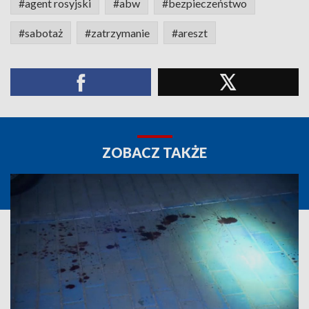
#agent rosyjski
#abw
#bezpieczeństwo
#sabotaż
#zatrzymanie
#areszt
ZOBACZ TAKŻE