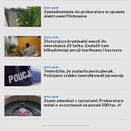
WROCŁAW
Zawiadomienie do prokuratury w sprawie
elektrowni Pilchowice
WROCŁAW
Złotoryjscy kryminalni weszli do
mieszkania 23-latka. Znaleźli tam
kilkadziesiąt porcji marihuany i haszyszu
WROCŁAW
Twierdziła, że znalazła pusty plecak.
Policjanci szybko zweryfikowali jej wersję
WROCŁAW
Znany adwokat z zarzutami. Prokuratura
mówi o oszustwach na ponad 500 tys. zł