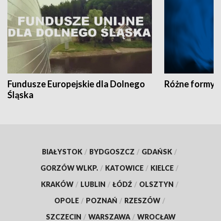
Fundusze Europejskie dla Dolnego
Różne formy t
Śląska
BIAŁYSTOK
/
BYDGOSZCZ
/
GDAŃSK
/
GORZÓW WLKP.
/
KATOWICE
/
KIELCE
/
KRAKÓW
/
LUBLIN
/
ŁÓDŹ
/
OLSZTYN
/
OPOLE
/
POZNAŃ
/
RZESZÓW
/
SZCZECIN
/
WARSZAWA
/
WROCŁAW