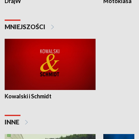
DrajW
Motoklasa
MNIEJSZOŚCI
Kowalski i Schmidt
INNE