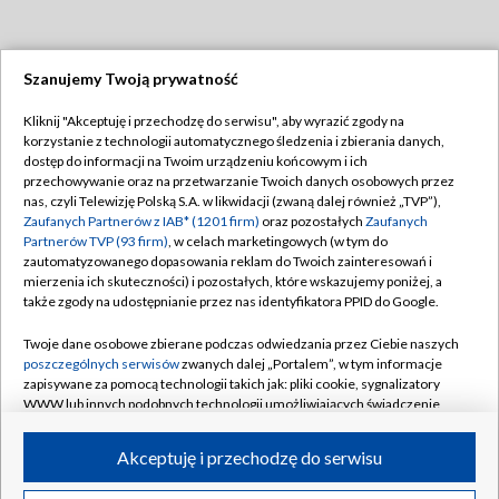
Szanujemy Twoją prywatność
Dołącz do nas:
Kliknij "Akceptuję i przechodzę do serwisu", aby wyrazić zgody na
korzystanie z technologii automatycznego śledzenia i zbierania danych,
TVP
dostęp do informacji na Twoim urządzeniu końcowym i ich
Abonament TVP
przechowywanie oraz na przetwarzanie Twoich danych osobowych przez
Regulamin TVP
nas, czyli Telewizję Polską S.A. w likwidacji (zwaną dalej również „TVP”),
Emisja w TVP
Polityka prywatności
Zaufanych Partnerów z IAB* (1201 firm)
oraz pozostałych
Zaufanych
Partnerów TVP (93 firm)
, w celach marketingowych (w tym do
Centrum informacji TVP
Moje zgody
zautomatyzowanego dopasowania reklam do Twoich zainteresowań i
mierzenia ich skuteczności) i pozostałych, które wskazujemy poniżej, a
Naziemna Telewizja Cyfrowa
Pomoc
także zgody na udostępnianie przez nas identyfikatora PPID do Google.
Sklep TVP
Biuro reklamy
Twoje dane osobowe zbierane podczas odwiedzania przez Ciebie naszych
Rada Programowa
Kontakt
poszczególnych serwisów
zwanych dalej „Portalem”, w tym informacje
zapisywane za pomocą technologii takich jak: pliki cookie, sygnalizatory
System NOS
WWW lub innych podobnych technologii umożliwiających świadczenie
dopasowanych i bezpiecznych usług, personalizację treści oraz reklam,
Informacje o nadawcy
Kanały
udostępnianie funkcji mediów społecznościowych oraz analizowanie
Akceptuję i przechodzę do serwisu
ruchu w Internecie.
Program dla prasy
©2026 Telewizja Polska S.A. w likwidacji