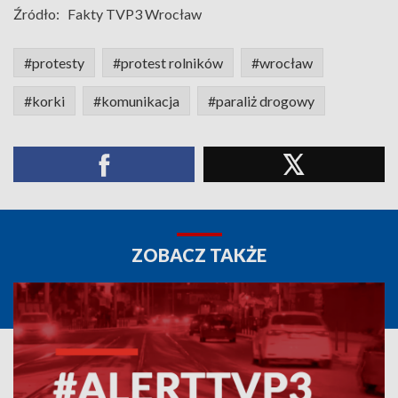
Źródło:
Fakty TVP3 Wrocław
#protesty
#protest rolników
#wrocław
#korki
#komunikacja
#paraliż drogowy
ZOBACZ TAKŻE