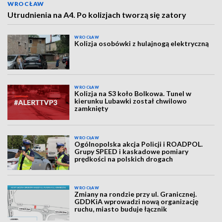
WROCŁAW
Utrudnienia na A4. Po kolizjach tworzą się zatory
WROCŁAW
Kolizja osobówki z hulajnogą elektryczną
WROCŁAW
Kolizja na S3 koło Bolkowa. Tunel w
kierunku Lubawki został chwilowo
zamknięty
WROCŁAW
Ogólnopolska akcja Policji i ROADPOL.
Grupy SPEED i kaskadowe pomiary
prędkości na polskich drogach
WROCŁAW
Zmiany na rondzie przy ul. Granicznej.
GDDKiA wprowadzi nową organizację
ruchu, miasto buduje łącznik