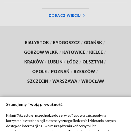
ZOBACZ WIĘCEJ
BIAŁYSTOK
/
BYDGOSZCZ
/
GDAŃSK
/
GORZÓW WLKP.
/
KATOWICE
/
KIELCE
/
KRAKÓW
/
LUBLIN
/
ŁÓDŹ
/
OLSZTYN
/
OPOLE
/
POZNAŃ
/
RZESZÓW
/
SZCZECIN
/
WARSZAWA
/
WROCŁAW
Szanujemy Twoją prywatność
Dołącz do nas:
Kliknij "Akceptuję i przechodzę do serwisu", aby wyrazić zgody na
korzystanie z technologii automatycznego śledzenia i zbierania danych,
TVP
dostęp do informacji na Twoim urządzeniu końcowym i ich