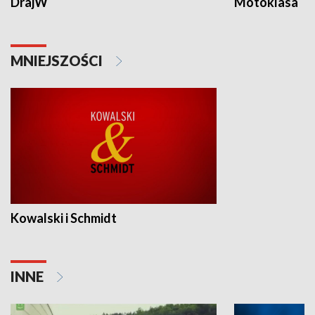
DrajW
Motoklasa
MNIEJSZOŚCI
Kowalski i Schmidt
INNE