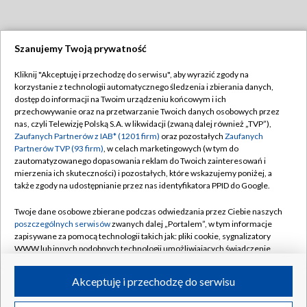
Szanujemy Twoją prywatność
Dołącz do nas:
Kliknij "Akceptuję i przechodzę do serwisu", aby wyrazić zgody na
korzystanie z technologii automatycznego śledzenia i zbierania danych,
TVP
dostęp do informacji na Twoim urządzeniu końcowym i ich
Abonament TVP
przechowywanie oraz na przetwarzanie Twoich danych osobowych przez
Regulamin TVP
nas, czyli Telewizję Polską S.A. w likwidacji (zwaną dalej również „TVP”),
Emisja w TVP
Polityka prywatności
Zaufanych Partnerów z IAB* (1201 firm)
oraz pozostałych
Zaufanych
Partnerów TVP (93 firm)
, w celach marketingowych (w tym do
Centrum informacji TVP
Moje zgody
zautomatyzowanego dopasowania reklam do Twoich zainteresowań i
mierzenia ich skuteczności) i pozostałych, które wskazujemy poniżej, a
Naziemna Telewizja Cyfrowa
Pomoc
także zgody na udostępnianie przez nas identyfikatora PPID do Google.
Sklep TVP
Biuro reklamy
Twoje dane osobowe zbierane podczas odwiedzania przez Ciebie naszych
Rada Programowa
Kontakt
poszczególnych serwisów
zwanych dalej „Portalem”, w tym informacje
zapisywane za pomocą technologii takich jak: pliki cookie, sygnalizatory
System NOS
WWW lub innych podobnych technologii umożliwiających świadczenie
dopasowanych i bezpiecznych usług, personalizację treści oraz reklam,
Informacje o nadawcy
Kanały
udostępnianie funkcji mediów społecznościowych oraz analizowanie
Akceptuję i przechodzę do serwisu
ruchu w Internecie.
Program dla prasy
©2026 Telewizja Polska S.A. w likwidacji