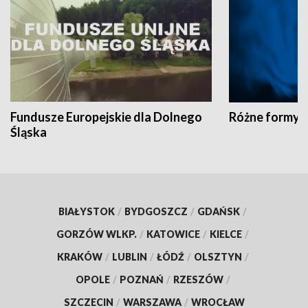
Fundusze Europejskie dla Dolnego
Różne formy t
Śląska
BIAŁYSTOK
/
BYDGOSZCZ
/
GDAŃSK
/
GORZÓW WLKP.
/
KATOWICE
/
KIELCE
/
KRAKÓW
/
LUBLIN
/
ŁÓDŹ
/
OLSZTYN
/
OPOLE
/
POZNAŃ
/
RZESZÓW
/
SZCZECIN
/
WARSZAWA
/
WROCŁAW