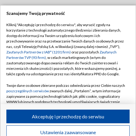
Szanujemy Twoją prywatność
Dołącz do nas:
Kliknij "Akceptuję i przechodzę do serwisu", aby wyrazić zgody na
korzystanie z technologii automatycznego śledzenia i zbierania danych,
TVP
dostęp do informacji na Twoim urządzeniu końcowym i ich
Abonament TVP
przechowywanie oraz na przetwarzanie Twoich danych osobowych przez
Regulamin TVP
nas, czyli Telewizję Polską S.A. w likwidacji (zwaną dalej również „TVP”),
Emisja w TVP
Polityka prywatności
Zaufanych Partnerów z IAB* (1201 firm)
oraz pozostałych
Zaufanych
Partnerów TVP (93 firm)
, w celach marketingowych (w tym do
Centrum informacji TVP
Moje zgody
zautomatyzowanego dopasowania reklam do Twoich zainteresowań i
mierzenia ich skuteczności) i pozostałych, które wskazujemy poniżej, a
Naziemna Telewizja Cyfrowa
Pomoc
także zgody na udostępnianie przez nas identyfikatora PPID do Google.
Sklep TVP
Biuro reklamy
Twoje dane osobowe zbierane podczas odwiedzania przez Ciebie naszych
Rada Programowa
Kontakt
poszczególnych serwisów
zwanych dalej „Portalem”, w tym informacje
zapisywane za pomocą technologii takich jak: pliki cookie, sygnalizatory
System NOS
WWW lub innych podobnych technologii umożliwiających świadczenie
dopasowanych i bezpiecznych usług, personalizację treści oraz reklam,
Informacje o nadawcy
Kanały
udostępnianie funkcji mediów społecznościowych oraz analizowanie
Akceptuję i przechodzę do serwisu
ruchu w Internecie.
Program dla prasy
©2026 Telewizja Polska S.A. w likwidacji
Biuro Reklamy
Twoje dane osobowe zbierane podczas odwiedzania przez Ciebie
Ustawienia zaawansowane
poszczególnych serwisów
na Portalu, takie jak adresy IP, identyfikatory