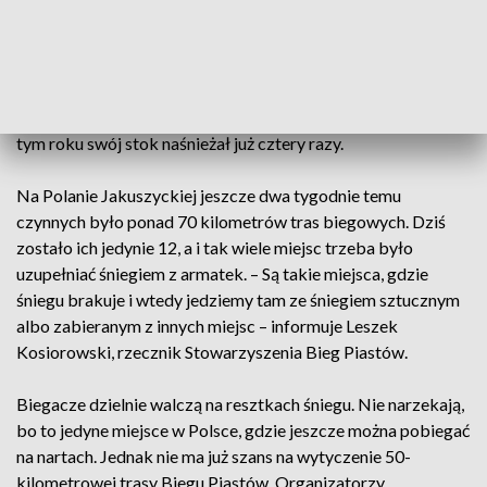
– Trzeba się cieszyć z tego co jest – tak turyści komentują
brak śniegu w górach. Tymczasem właściciele stacji
narciarskich toczą nierówną walkę z odwilżą. Śniegu szukają
w wyższych partiach gór. Na stoki przywożą go
ciężarówkami. Tomasz Mitkiewicz ze Świeradowa-Zdroju w
tym roku swój stok naśnieżał już cztery razy.
Na Polanie Jakuszyckiej jeszcze dwa tygodnie temu
czynnych było ponad 70 kilometrów tras biegowych. Dziś
zostało ich jedynie 12, a i tak wiele miejsc trzeba było
uzupełniać śniegiem z armatek. – Są takie miejsca, gdzie
śniegu brakuje i wtedy jedziemy tam ze śniegiem sztucznym
albo zabieranym z innych miejsc – informuje Leszek
Kosiorowski, rzecznik Stowarzyszenia Bieg Piastów.
Biegacze dzielnie walczą na resztkach śniegu. Nie narzekają,
bo to jedyne miejsce w Polsce, gdzie jeszcze można pobiegać
na nartach. Jednak nie ma już szans na wytyczenie 50-
kilometrowej trasy Biegu Piastów. Organizatorzy