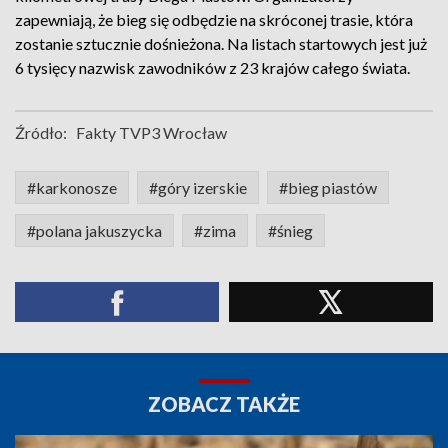
zapewniają, że bieg się odbędzie na skróconej trasie, która
zostanie sztucznie dośnieżona. Na listach startowych jest już
6 tysięcy nazwisk zawodników z 23 krajów całego świata.
Źródło:
Fakty TVP3 Wrocław
#karkonosze
#góry izerskie
#bieg piastów
#polana jakuszycka
#zima
#śnieg
ZOBACZ TAKŻE