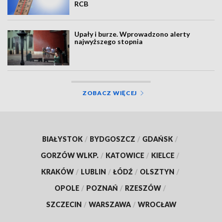
RCB
Upały i burze. Wprowadzono alerty
najwyższego stopnia
ZOBACZ WIĘCEJ
BIAŁYSTOK
/
BYDGOSZCZ
/
GDAŃSK
/
GORZÓW WLKP.
/
KATOWICE
/
KIELCE
/
KRAKÓW
/
LUBLIN
/
ŁÓDŹ
/
OLSZTYN
/
OPOLE
/
POZNAŃ
/
RZESZÓW
/
SZCZECIN
/
WARSZAWA
/
WROCŁAW