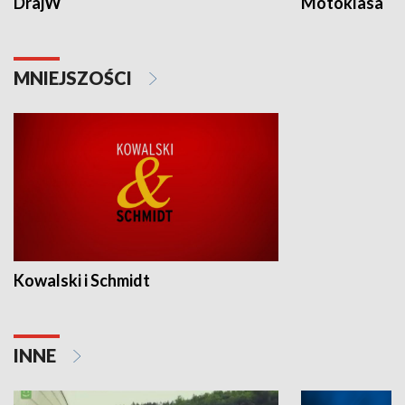
DrajW
Motoklasa
MNIEJSZOŚCI
Kowalski i Schmidt
INNE