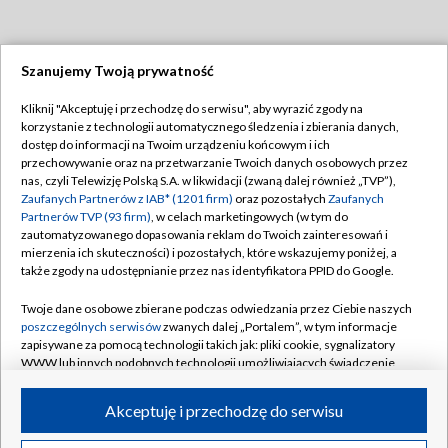
Szanujemy Twoją prywatność
Dołącz do nas:
Kliknij "Akceptuję i przechodzę do serwisu", aby wyrazić zgody na
korzystanie z technologii automatycznego śledzenia i zbierania danych,
TVP
dostęp do informacji na Twoim urządzeniu końcowym i ich
Abonament TVP
przechowywanie oraz na przetwarzanie Twoich danych osobowych przez
Regulamin TVP
nas, czyli Telewizję Polską S.A. w likwidacji (zwaną dalej również „TVP”),
Emisja w TVP
Polityka prywatności
Zaufanych Partnerów z IAB* (1201 firm)
oraz pozostałych
Zaufanych
Partnerów TVP (93 firm)
, w celach marketingowych (w tym do
Centrum informacji TVP
Moje zgody
zautomatyzowanego dopasowania reklam do Twoich zainteresowań i
mierzenia ich skuteczności) i pozostałych, które wskazujemy poniżej, a
Naziemna Telewizja Cyfrowa
Pomoc
także zgody na udostępnianie przez nas identyfikatora PPID do Google.
Sklep TVP
Biuro reklamy
Twoje dane osobowe zbierane podczas odwiedzania przez Ciebie naszych
Rada Programowa
Kontakt
poszczególnych serwisów
zwanych dalej „Portalem”, w tym informacje
zapisywane za pomocą technologii takich jak: pliki cookie, sygnalizatory
System NOS
WWW lub innych podobnych technologii umożliwiających świadczenie
dopasowanych i bezpiecznych usług, personalizację treści oraz reklam,
Informacje o nadawcy
Kanały
udostępnianie funkcji mediów społecznościowych oraz analizowanie
Akceptuję i przechodzę do serwisu
ruchu w Internecie.
Program dla prasy
©2026 Telewizja Polska S.A. w likwidacji