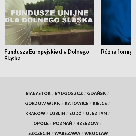
Fundusze Europejskie dla Dolnego
Różne formy t
Śląska
BIAŁYSTOK
/
BYDGOSZCZ
/
GDAŃSK
/
GORZÓW WLKP.
/
KATOWICE
/
KIELCE
/
KRAKÓW
/
LUBLIN
/
ŁÓDŹ
/
OLSZTYN
/
OPOLE
/
POZNAŃ
/
RZESZÓW
/
SZCZECIN
/
WARSZAWA
/
WROCŁAW