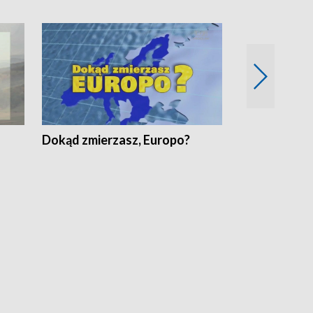
Dokąd zmierzasz, Europo?
Fakty Komen