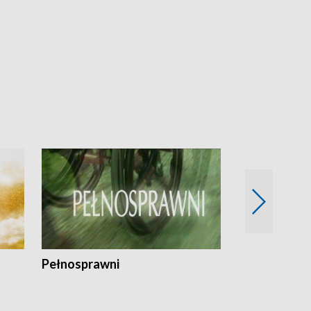
Pełnosprawni
Bezpieczny 