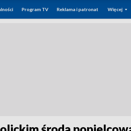
lności
Program TV
Reklama i patronat
Więcej
tolickim środa popielcow