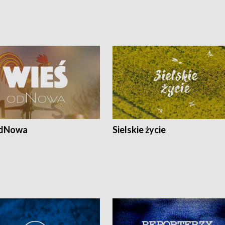
odNowa
Sielskie życie