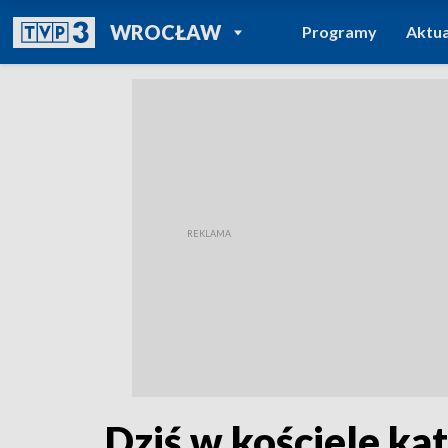
POWRÓT DO
WROCŁAW
Programy
Aktua
TVP REGIONY
Dziś w kościele ka