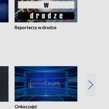
Reporterzy w drodze
Onkoczujni
Recepta na 