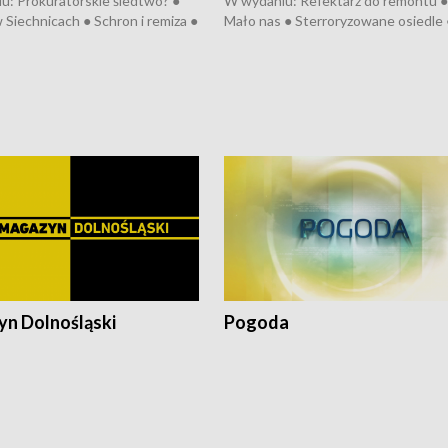
u: Prokuratorskie śledtwo? ●
W wydaniu: Refektarz do remontu ●
 Siechnicach ● Schron i remiza ●
Mało nas ● Sterroryzowane osiedle 
Morawiecki we Wrocławiu ● 81.
Fatalny remont ● Kosztowna ptasia
iędzynarodowego Festiwalu
● Nowa Ruska ● Pociągiem na lotnis
skiego ● Na pomoc Hiszpanom
Koniec upałów ● Kraksa na Tour de
wa po powodzi ● Filmowy
Pologne
z
n Dolnośląski
Pogoda