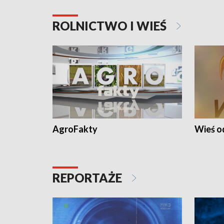
ROLNICTWO I WIEŚ
AgroFakty
Wieś 
REPORTAŻE