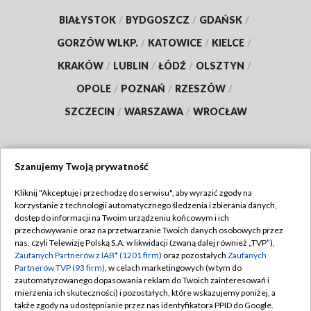
BIAŁYSTOK
/
BYDGOSZCZ
/
GDAŃSK
/
GORZÓW WLKP.
/
KATOWICE
/
KIELCE
/
KRAKÓW
/
LUBLIN
/
ŁÓDŹ
/
OLSZTYN
/
OPOLE
/
POZNAŃ
/
RZESZÓW
/
SZCZECIN
/
WARSZAWA
/
WROCŁAW
Szanujemy Twoją prywatność
Dołącz do nas:
Kliknij "Akceptuję i przechodzę do serwisu", aby wyrazić zgody na
korzystanie z technologii automatycznego śledzenia i zbierania danych,
TVP
dostęp do informacji na Twoim urządzeniu końcowym i ich
Abonament TVP
przechowywanie oraz na przetwarzanie Twoich danych osobowych przez
Regulamin TVP
nas, czyli Telewizję Polską S.A. w likwidacji (zwaną dalej również „TVP”),
Emisja w TVP
Polityka prywatności
Zaufanych Partnerów z IAB* (1201 firm)
oraz pozostałych
Zaufanych
Partnerów TVP (93 firm)
, w celach marketingowych (w tym do
Centrum informacji TVP
Moje zgody
zautomatyzowanego dopasowania reklam do Twoich zainteresowań i
mierzenia ich skuteczności) i pozostałych, które wskazujemy poniżej, a
Naziemna Telewizja Cyfrowa
Pomoc
także zgody na udostępnianie przez nas identyfikatora PPID do Google.