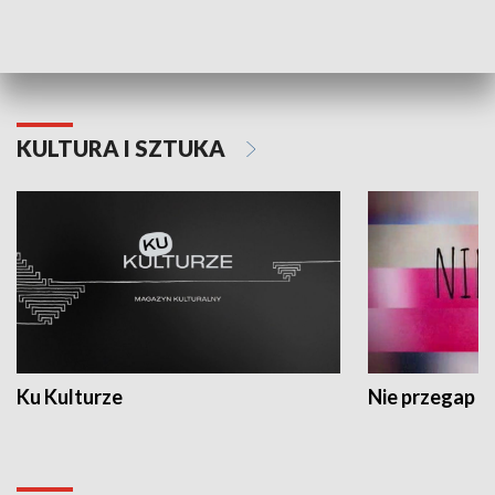
Dlaczego krowa...
Energia Przysz
KULTURA I SZTUKA
Ku Kulturze
Nie przegap