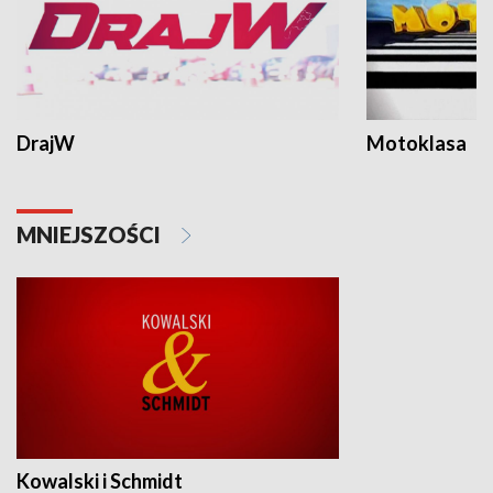
DrajW
Motoklasa
MNIEJSZOŚCI
Kowalski i Schmidt