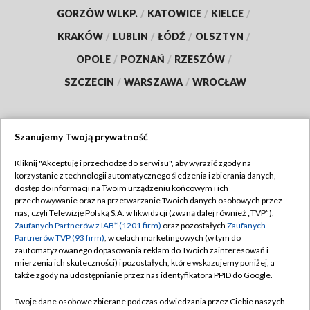
GORZÓW WLKP.
/
KATOWICE
/
KIELCE
/
KRAKÓW
/
LUBLIN
/
ŁÓDŹ
/
OLSZTYN
/
OPOLE
/
POZNAŃ
/
RZESZÓW
/
SZCZECIN
/
WARSZAWA
/
WROCŁAW
Szanujemy Twoją prywatność
Dołącz do nas:
Kliknij "Akceptuję i przechodzę do serwisu", aby wyrazić zgody na
korzystanie z technologii automatycznego śledzenia i zbierania danych,
TVP
dostęp do informacji na Twoim urządzeniu końcowym i ich
Abonament TVP
przechowywanie oraz na przetwarzanie Twoich danych osobowych przez
Regulamin TVP
nas, czyli Telewizję Polską S.A. w likwidacji (zwaną dalej również „TVP”),
Emisja w TVP
Polityka prywatności
Zaufanych Partnerów z IAB* (1201 firm)
oraz pozostałych
Zaufanych
Partnerów TVP (93 firm)
, w celach marketingowych (w tym do
Centrum informacji TVP
Moje zgody
zautomatyzowanego dopasowania reklam do Twoich zainteresowań i
mierzenia ich skuteczności) i pozostałych, które wskazujemy poniżej, a
Naziemna Telewizja Cyfrowa
Pomoc
także zgody na udostępnianie przez nas identyfikatora PPID do Google.
Sklep TVP
Biuro reklamy
Twoje dane osobowe zbierane podczas odwiedzania przez Ciebie naszych