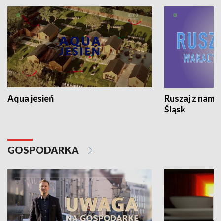
Aqua jesień
Ruszaj z nami
Śląsk
GOSPODARKA