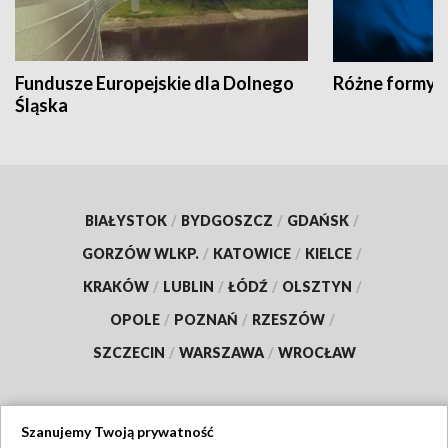
Fundusze Europejskie dla Dolnego
Różne formy t
Śląska
BIAŁYSTOK
/
BYDGOSZCZ
/
GDAŃSK
/
GORZÓW WLKP.
/
KATOWICE
/
KIELCE
/
KRAKÓW
/
LUBLIN
/
ŁÓDŹ
/
OLSZTYN
/
OPOLE
/
POZNAŃ
/
RZESZÓW
/
SZCZECIN
/
WARSZAWA
/
WROCŁAW
Szanujemy Twoją prywatność
Dołącz do nas: