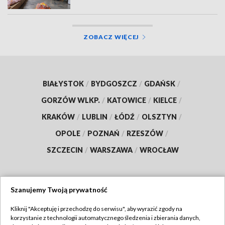
ZOBACZ WIĘCEJ
BIAŁYSTOK
/
BYDGOSZCZ
/
GDAŃSK
/
GORZÓW WLKP.
/
KATOWICE
/
KIELCE
/
KRAKÓW
/
LUBLIN
/
ŁÓDŹ
/
OLSZTYN
/
OPOLE
/
POZNAŃ
/
RZESZÓW
/
SZCZECIN
/
WARSZAWA
/
WROCŁAW
Szanujemy Twoją prywatność
Dołącz do nas:
Kliknij "Akceptuję i przechodzę do serwisu", aby wyrazić zgody na
korzystanie z technologii automatycznego śledzenia i zbierania danych,
TVP