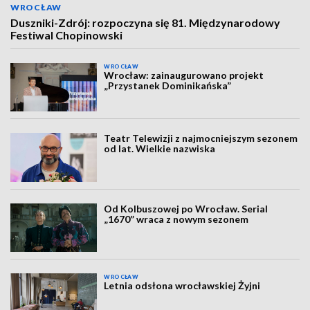
WROCŁAW
Duszniki-Zdrój: rozpoczyna się 81. Międzynarodowy
Festiwal Chopinowski
WROCŁAW
Wrocław: zainaugurowano projekt
„Przystanek Dominikańska”
Teatr Telewizji z najmocniejszym sezonem
od lat. Wielkie nazwiska
Od Kolbuszowej po Wrocław. Serial
„1670” wraca z nowym sezonem
WROCŁAW
Letnia odsłona wrocławskiej Żyjni