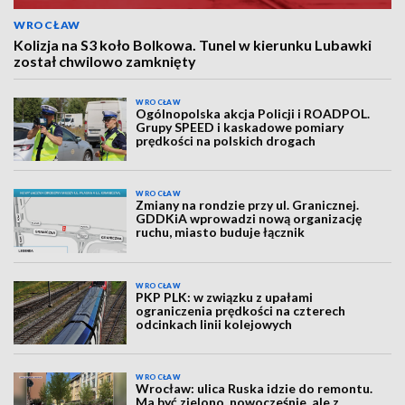
WROCŁAW
Kolizja na S3 koło Bolkowa. Tunel w kierunku Lubawki
został chwilowo zamknięty
WROCŁAW
Ogólnopolska akcja Policji i ROADPOL.
Grupy SPEED i kaskadowe pomiary
prędkości na polskich drogach
WROCŁAW
Zmiany na rondzie przy ul. Granicznej.
GDDKiA wprowadzi nową organizację
ruchu, miasto buduje łącznik
WROCŁAW
PKP PLK: w związku z upałami
ograniczenia prędkości na czterech
odcinkach linii kolejowych
WROCŁAW
Wrocław: ulica Ruska idzie do remontu.
Ma być zielono, nowocześnie, ale z