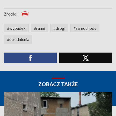
Źródło:
#wypadek
#ranni
#drogi
#samochody
#utrudnienia
ZOBACZ TAKŻE