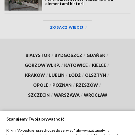
elementami historii
ZOBACZ WIĘCEJ
BIAŁYSTOK
/
BYDGOSZCZ
/
GDAŃSK
/
GORZÓW WLKP.
/
KATOWICE
/
KIELCE
/
KRAKÓW
/
LUBLIN
/
ŁÓDŹ
/
OLSZTYN
/
OPOLE
/
POZNAŃ
/
RZESZÓW
/
SZCZECIN
/
WARSZAWA
/
WROCŁAW
Szanujemy Twoją prywatność
Dołącz do nas:
Kliknij "Akceptuję i przechodzę do serwisu", aby wyrazić zgody na