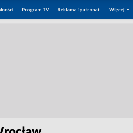
lności
Program TV
Reklama i patronat
Więcej
Wrocław