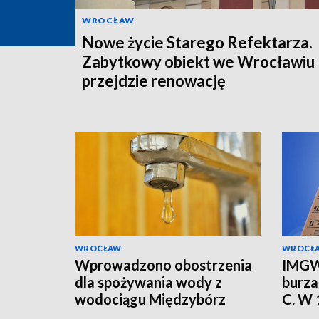
WROCŁAW
Nowe życie Starego Refektarza.
Zabytkowy obiekt we Wrocławiu
przejdzie renowację
WROCŁAW
WROCŁ
Wprowadzono obostrzenia
IMGW
dla spożywania wody z
burza
wodociągu Międzybórz
C. W
alert