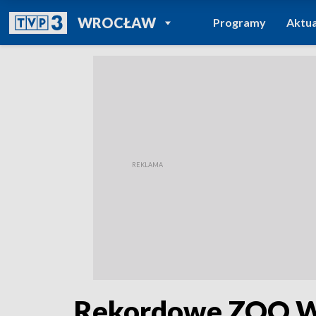
POWRÓT DO
WROCŁAW
Programy
Aktua
TVP REGIONY
Rekordowe ZOO 