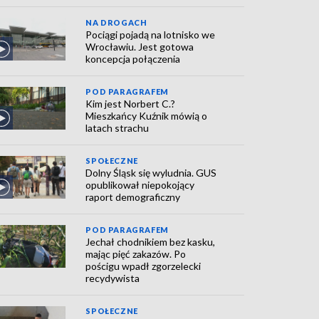
NA DROGACH
Pociągi pojadą na lotnisko we
Wrocławiu. Jest gotowa
koncepcja połączenia
POD PARAGRAFEM
Kim jest Norbert C.?
Mieszkańcy Kuźnik mówią o
latach strachu
SPOŁECZNE
Dolny Śląsk się wyludnia. GUS
opublikował niepokojący
raport demograficzny
POD PARAGRAFEM
Jechał chodnikiem bez kasku,
mając pięć zakazów. Po
pościgu wpadł zgorzelecki
recydywista
SPOŁECZNE