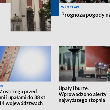
WROCŁAW
Prognoza pogody na
AW
Upały i burze.
 ostrzega przed
Wprowadzono alerty
mi i upałami do 38 st.
najwyższego stopnia
 14 województwach
 RCB