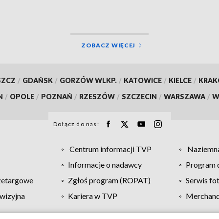
ZOBACZ WIĘCEJ
SZCZ
/
GDAŃSK
/
GORZÓW WLKP.
/
KATOWICE
/
KIELCE
/
KRA
N
/
OPOLE
/
POZNAŃ
/
RZESZÓW
/
SZCZECIN
/
WARSZAWA
/
W
Dołącz do nas:
Centrum informacji TVP
Naziemna
Informacje o nadawcy
Program d
zetargowe
Zgłoś program (ROPAT)
Serwis fo
wizyjna
Kariera w TVP
Merchandi