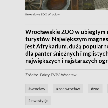
Rekordowe ZOO Wrocław
Wrocławskie ZOO w ubiegłym r
turystów. Największym magnes
jest Afrykarium, dużą popularn
dla panter śnieżnych i mglisty
największych i najstarszych og
Źródło:
Fakty TVP3 Wrocław
#wrocław
#zoo wrocław
#zoo
#inwestycje