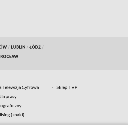
KÓW
/
LUBLIN
/
ŁÓDŹ
/
ROCŁAW
 Telewizja Cyfrowa
Sklep TVP
la prasy
tograficzny
sing (znaki)