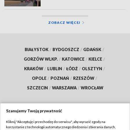
ZOBACZ WIĘCEJ
BIAŁYSTOK
/
BYDGOSZCZ
/
GDAŃSK
/
GORZÓW WLKP.
/
KATOWICE
/
KIELCE
/
KRAKÓW
/
LUBLIN
/
ŁÓDŹ
/
OLSZTYN
/
OPOLE
/
POZNAŃ
/
RZESZÓW
/
SZCZECIN
/
WARSZAWA
/
WROCŁAW
Szanujemy Twoją prywatność
Dołącz do nas:
Kliknij "Akceptuję i przechodzę do serwisu", aby wyrazić zgody na
korzystanie z technologii automatycznego śledzenia i zbierania danych,
TVP