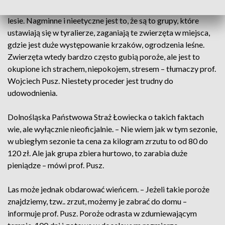
chcą zarobić na tym pieniądze, zaczynają szukać poroży w
lesie. Nagminne i nieetyczne jest to, że są to grupy, które
ustawiają się w tyralierze, zaganiają te zwierzęta w miejsca,
gdzie jest duże występowanie krzaków, ogrodzenia leśne.
Zwierzęta wtedy bardzo często gubią poroże, ale jest to
okupione ich strachem, niepokojem, stresem – tłumaczy prof.
Wojciech Pusz. Niestety proceder jest trudny do
udowodnienia.
Dolnośląska Państwowa Straż Łowiecka o takich faktach
wie, ale wyłącznie nieoficjalnie. – Nie wiem jak w tym sezonie,
w ubiegłym sezonie ta cena za kilogram zrzutu to od 80 do
120 zł. Ale jak grupa zbiera hurtowo, to zarabia duże
pieniądze – mówi prof. Pusz.
Las może jednak obdarować wieńcem. – Jeżeli takie poroże
znajdziemy, tzw.. zrzut, możemy je zabrać do domu –
informuje prof. Pusz. Poroże odrasta w zdumiewającym