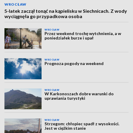
WROCŁAW
5-latek zaczął tonąć na kąpielisku w Siechnicach. Z wody
wyciągnęła go przypadkowa osoba
WROCŁAW
Przez weekend trochę wytchnienia, a w
poniedziałek burze i upał
WROCŁAW
Prognoza pogody na weekend
WROCŁAW
W Karkonoszach dobre warunki do
uprawiania turystyki
WROCŁAW
Strzegom: chłopiec spadł z wysokości.
Jest w ciężkim stanie