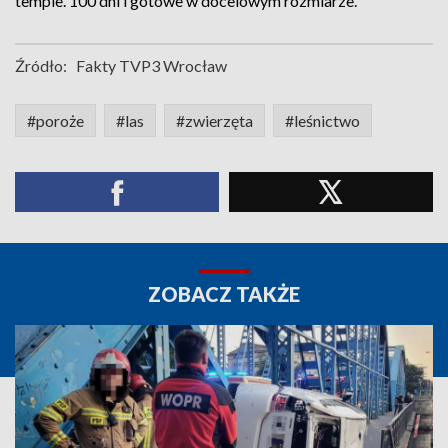
tempie. 100 dni i gotowe w docelowym rozmiarze.
Źródło:
Fakty TVP3 Wrocław
#poroże
#las
#zwierzęta
#leśnictwo
ZOBACZ TAKŻE