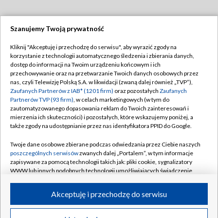
Szanujemy Twoją prywatność
Dołącz do nas:
Kliknij "Akceptuję i przechodzę do serwisu", aby wyrazić zgody na
korzystanie z technologii automatycznego śledzenia i zbierania danych,
TVP
dostęp do informacji na Twoim urządzeniu końcowym i ich
Abonament TVP
przechowywanie oraz na przetwarzanie Twoich danych osobowych przez
Regulamin TVP
nas, czyli Telewizję Polską S.A. w likwidacji (zwaną dalej również „TVP”),
Emisja w TVP
Polityka prywatności
Zaufanych Partnerów z IAB* (1201 firm)
oraz pozostałych
Zaufanych
Partnerów TVP (93 firm)
, w celach marketingowych (w tym do
Centrum informacji TVP
Moje zgody
zautomatyzowanego dopasowania reklam do Twoich zainteresowań i
mierzenia ich skuteczności) i pozostałych, które wskazujemy poniżej, a
Naziemna Telewizja Cyfrowa
Pomoc
także zgody na udostępnianie przez nas identyfikatora PPID do Google.
Sklep TVP
Biuro reklamy
Twoje dane osobowe zbierane podczas odwiedzania przez Ciebie naszych
Rada Programowa
Kontakt
poszczególnych serwisów
zwanych dalej „Portalem”, w tym informacje
zapisywane za pomocą technologii takich jak: pliki cookie, sygnalizatory
System NOS
WWW lub innych podobnych technologii umożliwiających świadczenie
dopasowanych i bezpiecznych usług, personalizację treści oraz reklam,
Informacje o nadawcy
Kanały
udostępnianie funkcji mediów społecznościowych oraz analizowanie
Akceptuję i przechodzę do serwisu
ruchu w Internecie.
Program dla prasy
©2026 Telewizja Polska S.A. w likwidacji
Biuro Reklamy
Twoje dane osobowe zbierane podczas odwiedzania przez Ciebie