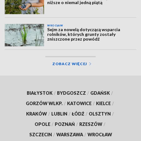
niższe o niemal jedną piątą
WROCŁAW
Sejm za nowelą dotyczącą wsparcia
rolników, których grunty zostały
zniszczone przez powódź
ZOBACZ WIĘCEJ
BIAŁYSTOK
/
BYDGOSZCZ
/
GDAŃSK
/
GORZÓW WLKP.
/
KATOWICE
/
KIELCE
/
KRAKÓW
/
LUBLIN
/
ŁÓDŹ
/
OLSZTYN
/
OPOLE
/
POZNAŃ
/
RZESZÓW
/
SZCZECIN
/
WARSZAWA
/
WROCŁAW