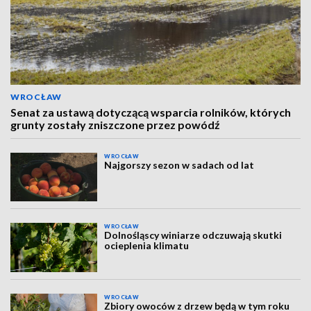
WROCŁAW
Senat za ustawą dotyczącą wsparcia rolników, których
grunty zostały zniszczone przez powódź
WROCŁAW
Najgorszy sezon w sadach od lat
WROCŁAW
Dolnośląscy winiarze odczuwają skutki
ocieplenia klimatu
WROCŁAW
Zbiory owoców z drzew będą w tym roku