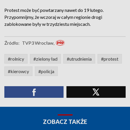
Protest może być powtarzany nawet do 19 lutego.
Przypomnijmy, że wczoraj w całym regionie drogi
zablokowane były w trzydziestu miejscach.
Źródło:
TVP3 Wrocław,
#rolnicy
#zielony ład
#utrudnienia
#protest
#kierowcy
#policja
ZOBACZ TAKŻE